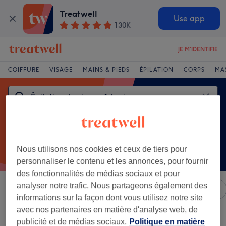
Treatwell
Use app
130K
JE M'IDENTIFIE
COIFFURE
VISAGE
MAINS & PIEDS
ÉPILATION
CORPS
MA
Nous utilisons nos cookies et ceux de tiers pour
personnaliser le contenu et les annonces, pour fournir
des fonctionnalités de médias sociaux et pour
analyser notre trafic. Nous partageons également des
Trier par
N'importe quel prix
Équipements
Salons
informations sur la façon dont vous utilisez notre site
avec nos partenaires en matière d'analyse web, de
Un établissement offrant:
publicité et de médias sociaux.
Politique en matière