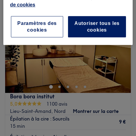
épilation du visage à la cire à Lieu-Saint-Amand, Nord
de cookies
Paramètres des
Autoriser tous les
cookies
cookies
Bora bora institut
5,0
1100 avis
Lieu-Saint-Amand, Nord
Montrer sur la carte
Épilation à la cire : Sourcils
9 €
15 min