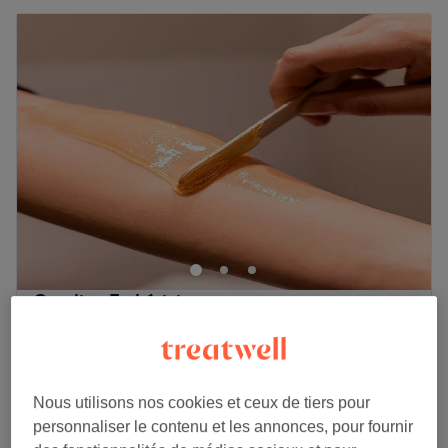
Caroline Esthéticienne
4,9
302 avis
Dalby, Nantes
Montrer sur la carte
Femme - Epilation menton ou lèvre
8 €
15 min
Nous utilisons nos cookies et ceux de tiers pour
personnaliser le contenu et les annonces, pour fournir
Femme - Epilation visage complet
20 €