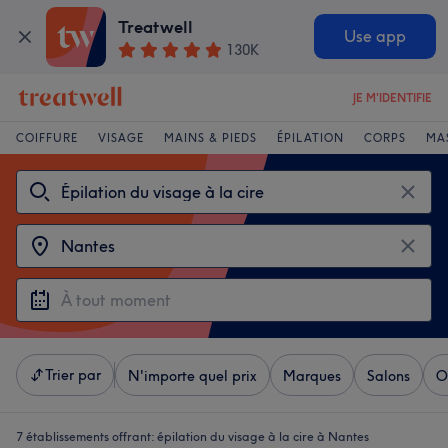
Treatwell
Use app
130K
JE M'IDENTIFIE
COIFFURE
VISAGE
MAINS & PIEDS
ÉPILATION
CORPS
MA
Trier par
N'importe quel prix
Marques
Salons
O
7 établissements offrant:
épilation du visage à la cire à Nantes