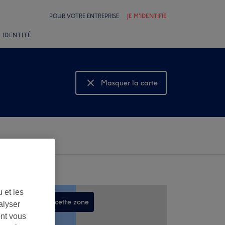
POUR VOTRE ENTREPRISE
JE M'IDENTIFIE
 IDENTITÉ
Masquer la carte
Montrer la carte
 et les
Rechercher dans cette zone
alyser
ont vous
,