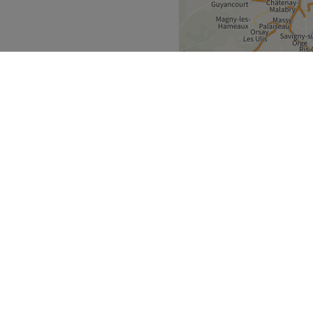
s soins de qualité à ses
ambiance cosy, propice à la
ents types de massages ainsi
nce
Pas-de-Calais
>
Voir le salon
uvrez
Partenaires
des soins
Devenez partenaire
og IDENTITÉ
Centre d'aide Treatwell Connec
Cadeau Treatwell
Centre d'aide Treatwell Pro