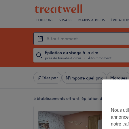
COIFFURE
VISAGE
MAINS & PIEDS
ÉPILATIO
Épilation du visage à la cire
près de Pas-de-Calais
・
À tout moment
Trier par
N'importe quel prix
Marques
5 établissements offrant:
épilation du visage à la 
Nous util
Essenti
annonces
5,0
notre tr
Saint-A