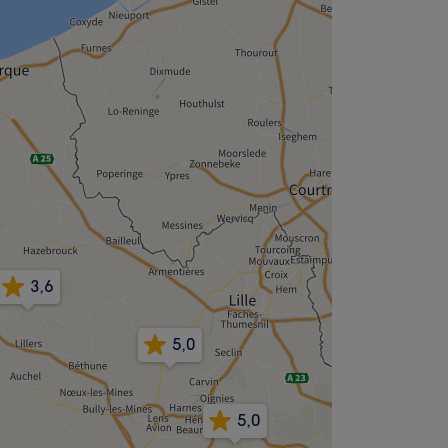
3,6
5,0
5,0