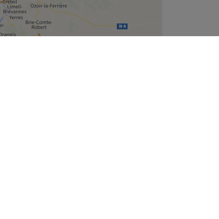
Leaflet
| ©
OpenStreetMap
contributors
Treatwell
À propos
t
Nous recrutons
Mentions légales et RGPD