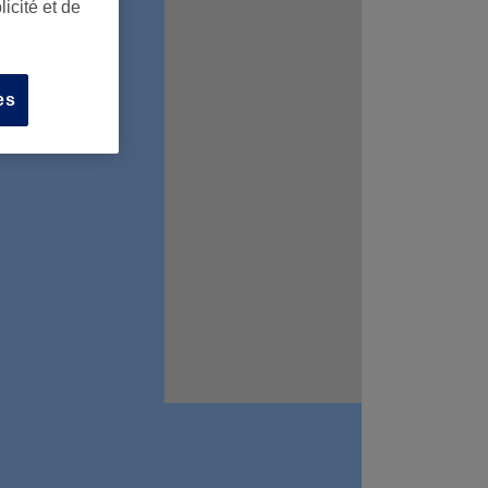
icité et de
es