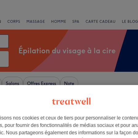
N
CORPS
MASSAGE
HOMME
SPA
CARTE CADEAU
LE BLOG
Épilation du visage à la cire
Salons
Offres Express
Note
cire près de Pas-de-Calais
isons nos cookies et ceux de tiers pour personnaliser le contenu
+
'hel beauté
, pour fournir des fonctionnalités de médias sociaux et pour an
50 avis
−
afic. Nous partageons également des informations sur la façon d
nne - Faubourg Noyon,