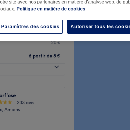
notre site avec nos partenaires en matière d'analyse web, de publ
ociaux.
Politique en matière de cookies
 votre expert
Paramètres des cookies
Autoriser tous les cooki
17 €
20 €
à partir de
5 €
rf'ose
233 avis
x, Amiens