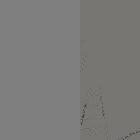
oit pour une pause bien-
 salon met l'accent sur les
e.
de l'arrêt de bus Rte de
r-faire.
ns un institut moderne où
ns du visage et du corps,
n.
Voir le salon