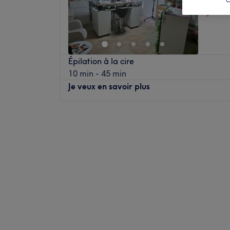
Chez
Épilation à la cire
10 min - 45 min
Je veux en savoir plus
Lundi
09:00
–
15:00
Mardi
09:00
–
15:00
Mercredi
10:00
–
15:00
Jeudi
09:00
–
15:00
Vendredi
09:00
–
15:00
Samedi
10:00
–
18:00
Dimanche
Fermé
Institut Mains d'Anges est un institut de be
Profitez d'un moment rien qu'à vous grâce 