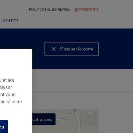
POUR VOTRE ENTREPRISE
JE M'IDENTIFIE
 IDENTITÉ
Masquer la carte
Montrer la carte
 et les
alyser
ont vous
icité et de
Rechercher dans cette zone
es
,