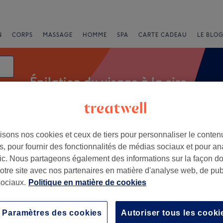
N
CORPS
MASSAGE
HOMME
SPA
CARTE CADEAU
LE BLOG
Épilation du visage à la cire
isons nos cookies et ceux de tiers pour personnaliser le contenu
Offres Express
Note
, pour fournir des fonctionnalités de médias sociaux et pour an
afic. Nous partageons également des informations sur la façon d
cire à Thionville
notre site avec nos partenaires en matière d'analyse web, de publ
ociaux.
Politique en matière de cookies
+
t Mains d'Anges
16 avis
−
Paramètres des cookies
Autoriser tous les cooki
le