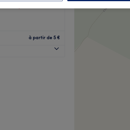
 votre expert
à partir de
5 €
auté installé à Marspich.
à des soins sur mesure