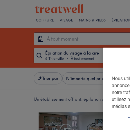
COIFFURE
VISAGE
MAINS & PIEDS
ÉPILATIO
Épilation du visage à la cire
à Thionville
・
À tout moment
Trier par
Nous util
N'importe quel prix
Salons
annonces
notre tr
Un établissement offrant:
épilation du visage à la 
utilisez 
médias s
Institu
5,0
Amnévil