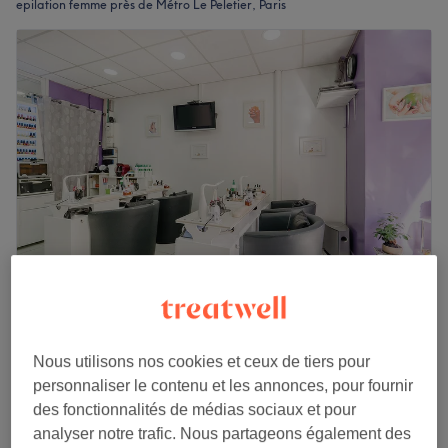
epilation femme près de Métro Le Peletier, Paris
Eve Manucure
4,7
980 avis
Nous utilisons nos cookies et ceux de tiers pour
9e arrondissement, Paris
Montrer sur la carte
personnaliser le contenu et les annonces, pour fournir
Femme - Épilation Sourcils
à partir de
10 €
des fonctionnalités de médias sociaux et pour
10 min - 45 min
analyser notre trafic. Nous partageons également des
Je veux en savoir plus