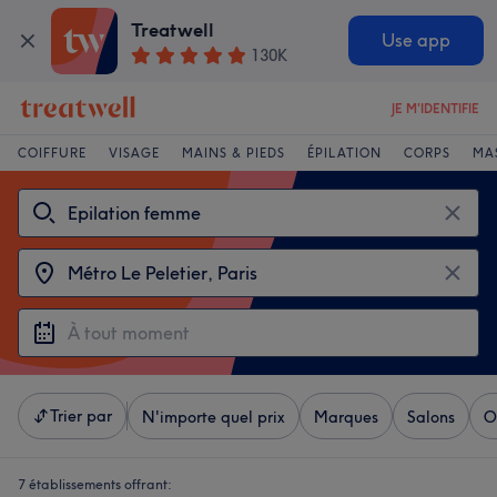
Treatwell
Use app
130K
JE M'IDENTIFIE
COIFFURE
VISAGE
MAINS & PIEDS
ÉPILATION
CORPS
MA
Trier par
N'importe quel prix
Marques
Salons
O
7 établissements offrant: