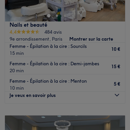
transports en commun.
arrondissement de Paris. Offrant des prestations
personnalisées, cet institut propose une gamme variée de
Voir le salon
soins esthétiques et de bien-être pour répondre à tous vos
Nails et beauté
besoins. Corrine experte qualifiée, vous accueille avec
4,4
484 avis
professionnalisme et met tout en œuvre pour vous offrir
9e arrondissement, Paris
Montrer sur la carte
une expérience unique et relaxante. Découvrez une
Femme - Épilation à la cire : Sourcils
sélection exclusive de soins.
10 €
15 min
.
Femme - Épilation à la cire : Demi-jambes
Voir le salon
15 €
20 min
Femme - Épilation à la cire : Menton
5 €
10 min
Je veux en savoir plus
Lundi
10:00
–
19:30
Mardi
10:00
–
19:15
Mercredi
10:00
–
19:15