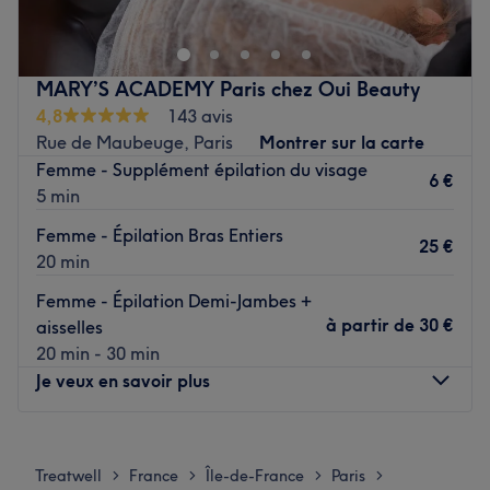
qu'à vous grâce à des soins sur mesure effectués avec
professionnalisme. Que ce soit pour une pause bien-être
rapide ou une journée de cocooning, le salon met l'accent
MARY’S ACADEMY Paris chez Oui Beauty
sur les soins et garantit une expérience mémorable.
4,8
143 avis
Rue de Maubeuge, Paris
Montrer sur la carte
Transport public le plus proche
Femme - Supplément épilation du visage
Le salon est situé à quatre minutes à pied de la station
6 €
5 min
de métro Le Peletier.
Femme - Épilation Bras Entiers
25 €
L’équipe
20 min
Ancuta est ravie de partager son savoir-faire.
Femme - Épilation Demi-Jambes +
à partir de
30 €
aisselles
Nos coups de cœur :
20 min - 30 min
L’atmosphère : une ambiance conviviale dans un institut
Je veux en savoir plus
moderne où vous vous sentirez détendu.
Les spécialités de l’établissement : la beauté des ongles
Lundi
Fermé
et les épilations.
Mardi
Fermé
Treatwell
France
Île-de-France
Paris
Voir le salon
>
>
>
>