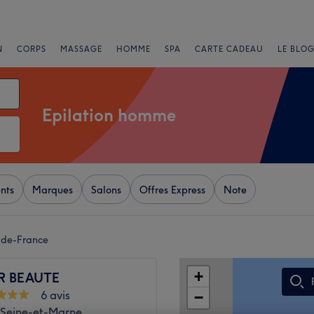
N
CORPS
MASSAGE
HOMME
SPA
CARTE CADEAU
LE BLOG
Epilation homme
nts
Marques
Salons
Offres Express
Note
-de-France
+
 BEAUTE
6 avis
−
, Seine-et-Marne