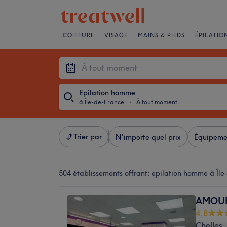
COIFFURE
VISAGE
MAINS & PIEDS
ÉPILATIO
Epilation homme
à Île-de-France
・
À tout moment
Trier par
N'importe quel prix
Équipeme
504 établissements offrant:
epilation homme à Île
AMOUR
4,8
Chelles