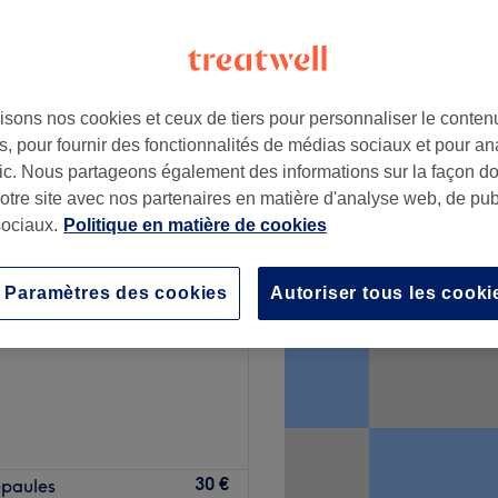
isons nos cookies et ceux de tiers pour personnaliser le contenu
7 €
, pour fournir des fonctionnalités de médias sociaux et pour an
afic. Nous partageons également des informations sur la façon d
notre site avec nos partenaires en matière d'analyse web, de publ
ociaux.
Politique en matière de cookies
 du bien-être
Paramètres des cookies
Autoriser tous les cooki
2830 avis
 à Chelles, spécialisé dans
30 €
épaules
 et le bien-être. Nous