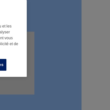
 et les
alyser
ont vous
icité et de
es