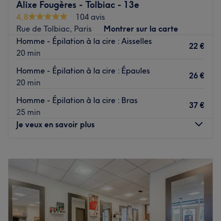
Alixe Fougères - Tolbiac - 13e
coloration ou tout simplement un changement de look, Ms
4,8
104 avis
barber est l'adresse idéale !
Rue de Tolbiac, Paris
Montrer sur la carte
Homme - Épilation à la cire : Aisselles
Transport public le plus proche
22 €
20 min
Le salon est situé à trois minutes à pied de la station de
métro Tolbiac.
Homme - Épilation à la cire : Épaules
26 €
20 min
L’équipe
Homme - Épilation à la cire : Bras
Ferhat, véritable expert, vous reçoit dans ce salon.
37 €
25 min
Je veux en savoir plus
Nos coups de cœur :
L’atmosphère : amicale et décontractée.
Lundi
09:00
–
20:00
Les spécialités de l’établissement : les coupes dégradées
Mardi
09:00
–
20:00
et la taille de la barbe.
Mercredi
09:00
–
20:00
Voir le salon
Jeudi
09:00
–
20:00
Vendredi
09:00
–
20:00
Samedi
09:30
–
19:00