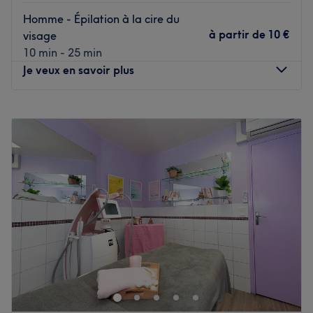
Homme - Épilation à la cire du
Nos coups de cœur :
à partir de
10 €
visage
L’atmosphère : une ambiance conviviale dans un institut
10 min - 25 min
moderne où vous vous sentirez détendu.
Je veux en savoir plus
Les spécialités de l’établissement : les soins du visage et
les soins du corps.
Lundi
10:00
–
20:00
Voir le salon
Mardi
10:00
–
20:00
Mercredi
10:00
–
20:00
Jeudi
10:00
–
20:00
Vendredi
10:00
–
20:00
Samedi
10:00
–
20:00
Dimanche
10:00
–
20:00
Ms barber est un barbershop situé à Paris 13. Ambiance
conviviale, cadre chaleureux et bonne humeur
n'attendent plus que vous. C'est Ferhat qui vous reçoit
avec le sourire et met à votre service tout son savoir-faire.
Pour une coupe de cheveux, un entretien de la barbe, une