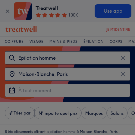
Treatwell
Use app
130K
JE M'IDENTIFIE
COIFFURE
VISAGE
MAINS & PIEDS
ÉPILATION
CORPS
MA
Trier par
N'importe quel prix
Marques
Salons
O
8 établissements offrant:
epilation homme à Maison-Blanche, Paris