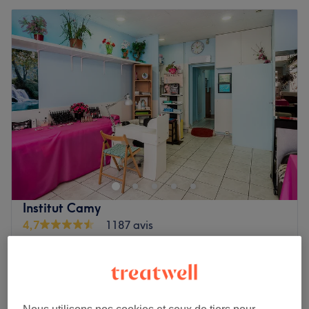
Institut Camy
4,7
1187 avis
Maison-Blanche, Paris
Montrer sur la carte
Homme - Épilation à la cire : Dos et
à partir de
18 €
épaules
20 min - 30 min