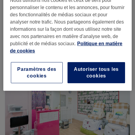
Nous utilisons nos cookies et ceux de tiers pour
Homme - Épilation à la cire : Dos
personnaliser le contenu et les annonces, pour fournir
à partir de
12 €
complet
des fonctionnalités de médias sociaux et pour
10 min - 20 min
analyser notre trafic. Nous partageons également des
Homme - Épilation à la cire : Maillot échancré
informations sur la façon dont vous utilisez notre site
25 €
30 min
avec nos partenaires en matière d'analyse web, de
Je veux en savoir plus
publicité et de médias sociaux.
Politique en matière
de cookies
Lundi
10:00
–
19:30
Mardi
10:00
–
19:30
Paramètres des
Autoriser tous les
Mercredi
10:00
–
19:30
cookies
cookies
Jeudi
10:00
–
19:30
Vendredi
10:00
–
19:30
Samedi
10:00
–
19:30
Dimanche
Fermé
Institut Camy est un institut de beauté situé dans le
13ème arrondissement de Paris, dans le quartier de
Tolbiac et à proximité de la station de métro éponyme.