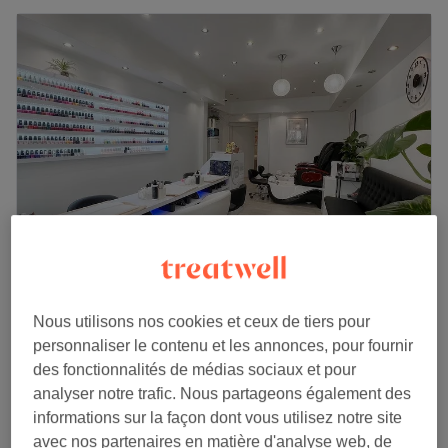
Beyond Forever
Nous utilisons nos cookies et ceux de tiers pour
4,7
2430 avis
personnaliser le contenu et les annonces, pour fournir
Picpus, Paris
Montrer sur la carte
des fonctionnalités de médias sociaux et pour
Epilation à la cire du dos - Homme
30 €
analyser notre trafic. Nous partageons également des
35 min
informations sur la façon dont vous utilisez notre site
Je veux en savoir plus
avec nos partenaires en matière d'analyse web, de