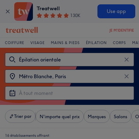
Treatwell
Use app
130K
JE M'IDENTIFIE
COIFFURE
VISAGE
MAINS & PIEDS
ÉPILATION
CORPS
MA
Trier par
N'importe quel prix
Marques
Salons
O
16 établissements offrant: