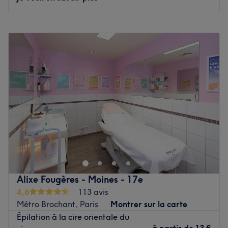
à la détente.
Les spécialités de l’établissement : les massages, les soins
Lundi
10:00
–
18:00
du visage et la beauté du regard.
Mardi
10:00
–
18:00
Voir le salon
Mercredi
10:00
–
18:00
Jeudi
10:00
–
18:00
Vendredi
10:00
–
18:00
Samedi
Fermé
Dimanche
Fermé
Pascale Hage "Côté Esthétique" est une jolie cabine dans
un salon de coiffure situé dans le 2ᵉ arrondissement de
Paris, dans le quartier d'Opéra, à proximité de la place
Vendôme et à deux pas de la mythique salle de
spectacle de l'Olympia.
Alixe Fougères - Moines - 17e
4,6
113 avis
Un accueil des plus chaleureux vous est réservé dans ce
Métro Brochant, Paris
Montrer sur la carte
cadre intimiste orné de noir et de blanc, où modernité et
Épilation à la cire orientale du
design sont les maîtres-mots.