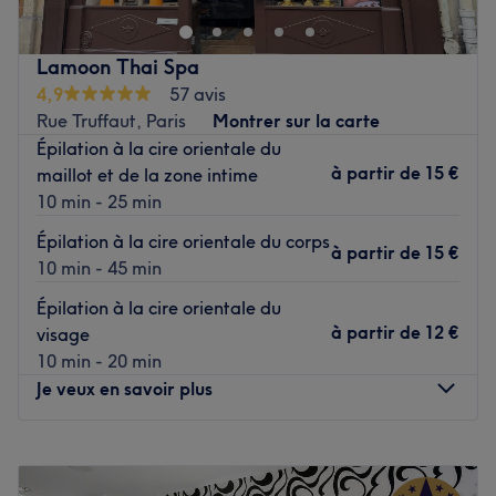
mesure et renouez avec votre beauté intérieure dans ce
temple de la féminité qu’est Rêve d'Orient !
Lamoon Thai Spa
Transports publics les plus proches
:
4,9
57 avis
Rue Truffaut, Paris
Montrer sur la carte
Les stations de métro Notre-Dame-de-Lorette et Cadet.
Épilation à la cire orientale du
L’équipe
:
à partir de
15 €
maillot et de la zone intime
Faten vous reçoit dans son magnifique institut du lundi au
10 min - 25 min
samedi.
Épilation à la cire orientale du corps
à partir de
15 €
Nos coups de cœur :
10 min - 45 min
L’atmosphère
: Un superbe institut à la décoration
Épilation à la cire orientale du
orientale, dans les tons chauds, pour une ambiance
à partir de
12 €
visage
exotique et très chaleureuse.
10 min - 20 min
Je veux en savoir plus
Les spécialités de l’établissement
: Les séances
dépilation, les soins du visage.
Lundi
11:00
–
20:00
Les marques et produits utilisés
: Les produits de la
Mardi
11:00
–
20:00
marque Gatineau.