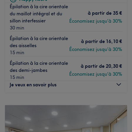
L’équipe :
Épilation à la cire orientale
Minh et son équipe sont aux petits soins.
à partir de
35 €
du maillot intégral et du
sillon interfessier
Économisez jusqu'à 30%
Nos coups de cœur :
30 min
L’atmosphère : Une ambiance relaxante et décontractée.
Les spécialités de l’établissement : Les épilations au
Épilation à la cire orientale
à partir de
16,10 €
sucre, les beautés des mains et des pieds, les massages
des aisselles
Économisez jusqu'à 30%
et soins.
15 min
Les marques et produits utilisés : O.P.I et 1944.
Épilation à la cire orientale
à partir de
20,30 €
Voir le salon
des demi-jambes
Économisez jusqu'à 30%
15 min
Je veux en savoir plus
Lundi
10:00
–
20:00
Mardi
10:00
–
20:00
Mercredi
10:00
–
20:00
Jeudi
10:00
–
20:00
Vendredi
10:00
–
20:00