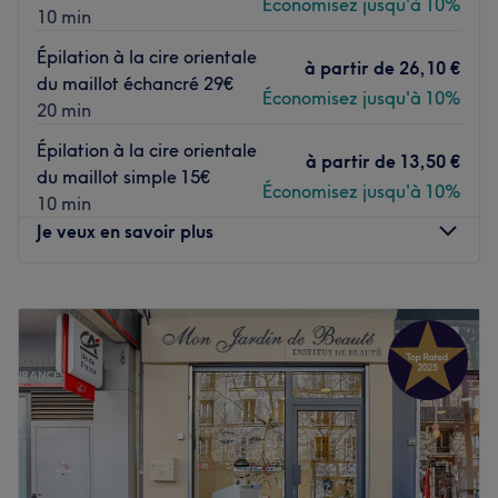
Économisez jusqu'à 10%
10 min
Épilation à la cire orientale
à partir de
26,10 €
du maillot échancré 29€
Économisez jusqu'à 10%
20 min
Épilation à la cire orientale
à partir de
13,50 €
du maillot simple 15€
Économisez jusqu'à 10%
10 min
Je veux en savoir plus
Lundi
10:00
–
19:30
Mardi
10:00
–
19:30
Mercredi
10:00
–
19:30
Jeudi
10:00
–
19:30
Vendredi
10:00
–
19:30
Samedi
10:00
–
19:30
Dimanche
10:00
–
18:00