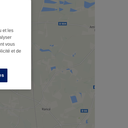
 et les
alyser
ont vous
icité et de
es