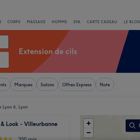
N
CORPS
MASSAGE
HOMME
SPA
CARTE CADEAU
LE BLOG
Extension de cils
nts
Marques
Salons
Offres Express
Note
e Lyon 6, Lyon
+
& Look - Villeurbanne
−
350 avis