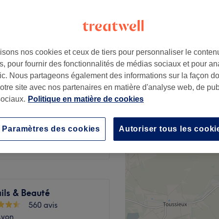
anne, Métropole de Lyon
ernière minute
isons nos cookies et ceux de tiers pour personnaliser le contenu
à partir de
24 €
, pour fournir des fonctionnalités de médias sociaux et pour an
Économisez jusqu'à 20%
afic. Nous partageons également des informations sur la façon d
notre site avec nos partenaires en matière d'analyse web, de publ
à partir de
40 €
ls
ociaux.
Politique en matière de cookies
Économisez jusqu'à 20%
à partir de
48 €
Paramètres des cookies
Autoriser tous les cooki
Économisez jusqu'à 20%
ils & Beauté
560 avis
Lyon