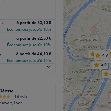
Voir le salon
é en étage situé à Lyon 2
à partir de
53,10 €
l »
rdeliers.
Économisez jusqu'à 10%
 qui s’occupe des soins
ceur et Bien-Être.
à partir de
22,50 €
Économisez jusqu'à 10%
ventail de soins du visage
 pour hommes et pour
4,4
à partir de
44,10 €
»
4,9
5,0
Référence incontournable
Économisez jusqu'à 10%
4,9
stitut, les produits
textures raffinées et
tous les types de peaux.
rmettront également de
 Déesse
né L’Atelier de Cathy.
14 avis
sevelt, Lyon
Voir le salon