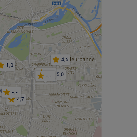
4,6
1,0
4,8
-,-
5,0
-,-
4,9
-,-
4,7