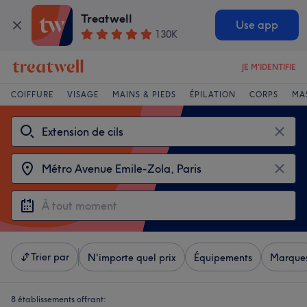
Treatwell
Use app
130K
JE M'IDENTIFIE
COIFFURE
VISAGE
MAINS & PIEDS
ÉPILATION
CORPS
MA
Trier par
N'importe quel prix
Équipements
Marque
8 établissements offrant: