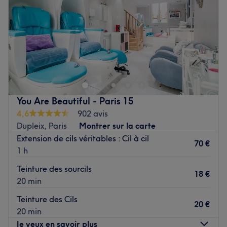
moderne où vous vous sentirez détendu.
Samedi
10:00
–
19:30
Les spécialités de l’établissement : la beauté du regard.
Dimanche
11:00
–
19:00
Les marques et produits utilisés : London Lash, Inlei, My
Lamination.
Voir le salon
Voir le salon
You Are Beautiful - Paris 15
4,6
902 avis
Dupleix, Paris
Montrer sur la carte
Extension de cils véritables : Cil à cil
70 €
1 h
Teinture des sourcils
18 €
20 min
Teinture des Cils
20 €
20 min
Je veux en savoir plus