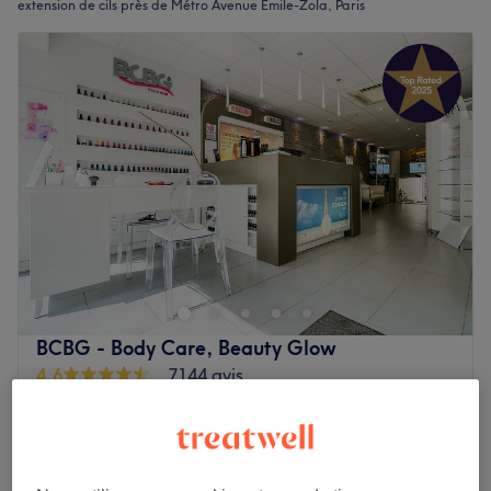
extension de cils près de Métro Avenue Emile-Zola, Paris
BCBG - Body Care, Beauty Glow
4,6
7144 avis
Grenelle, Paris
Montrer sur la carte
"Happy hours"
à partir de
35 €
Dépose d'extensions de cils
30 min
Économisez jusqu'à 30%