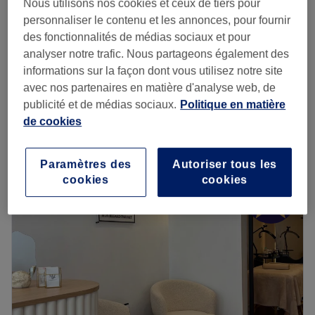
Nous utilisons nos cookies et ceux de tiers pour
personnaliser le contenu et les annonces, pour fournir
à partir de
105 €
Extensions de cils
des fonctionnalités de médias sociaux et pour
1 h 15 min - 2 h
Économisez jusqu'à 30%
analyser notre trafic. Nous partageons également des
Forfait retouche
informations sur la façon dont vous utilisez notre site
à partir de
136,50 €
d'extensions de cils
avec nos partenaires en matière d'analyse web, de
Économisez jusqu'à 30%
30 min
publicité et de médias sociaux.
Politique en matière
Je veux en savoir plus
de cookies
Lundi
09:30
–
19:30
Paramètres des
Autoriser tous les
Mardi
09:30
–
19:30
cookies
cookies
Mercredi
09:30
–
19:30
Jeudi
09:30
–
19:30
Vendredi
09:30
–
19:30
Samedi
09:30
–
19:15
Dimanche
09:00
–
16:45
BCBG est un centre de bien-être et d'esthétique situé
dans le 15ème arrondissement de Paris dans le quartier