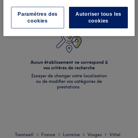
Paramètres des
Autoriser tous les
cookies
cookies
Aucun établissement ne correspond à
vos critères de recherche
Essayer de changer votre localisation
ou de modifier vos catégories de
prestations.
Treatwell
France
Lorraine
Vosges
Vittel
>
>
>
>