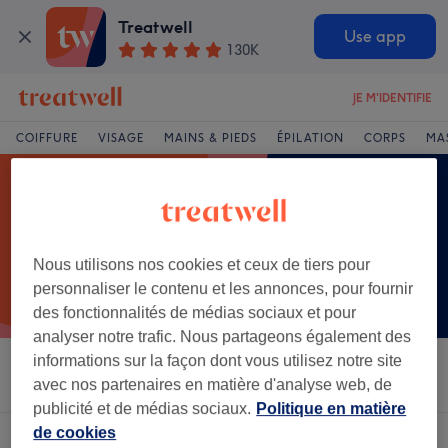
Treatwell
Use app
130K
JE M'IDENTIFIE
COIFFURE
VISAGE
MAINS & PIEDS
ÉPILATION
CORPS
MA
Nous utilisons nos cookies et ceux de tiers pour
personnaliser le contenu et les annonces, pour fournir
des fonctionnalités de médias sociaux et pour
analyser notre trafic. Nous partageons également des
informations sur la façon dont vous utilisez notre site
Trier par
Salons
Offres Express
Note
avec nos partenaires en matière d'analyse web, de
publicité et de médias sociaux.
Politique en matière
de cookies