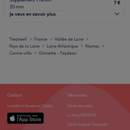
À deux minutes à pied de la station de tram Place du
7 €
20 min
Cirque (ligne 2) et une multitude de bus passe également
Je veux en savoir plus
par un arrêt du même nom.
L’équipe :
Lundi
09:30
–
15:30
Camille
's'occupe de vos prestations et de votre confort.
Mardi
09:30
–
19:30
Treatwell
France
Vallée de Loire
>
>
>
Nos coups de cœur :
Mercredi
09:30
–
19:30
Pays de la Loire
Loire-Atlantique
Nantes
>
>
>
L’atmosphère : lieu vraiment cosy et détente.
Jeudi
09:30
–
19:30
Centre-ville
Gloriette - Feydeau
>
La spécialité de l’établissement : onglerie.
Vendredi
09:30
–
19:30
Les marques et produits utilisés :
'Griffes d'or, Peggy
Samedi
09:30
–
15:30
Sage ou encore Wonderlack.
Dimanche
Fermé
Voir le salon
BS Beauty, idéalement situé sur la Rue Louis Blanc à
Nantes, est un salon de beauté pluridisciplinaire qui
Contact
Découvrez
répond à toutes vos envies de changement et de bien-
La boîte à Questions Clients
Guide des soins
être. Cet espace polyvalent combine l'expertise de la
coiffure et de l'esthétique pour offrir une expérience
Le blog IDENTITÉ
beauté "tout-en-un" sur l'Île de Nantes.
Carte Cadeau Treatwell