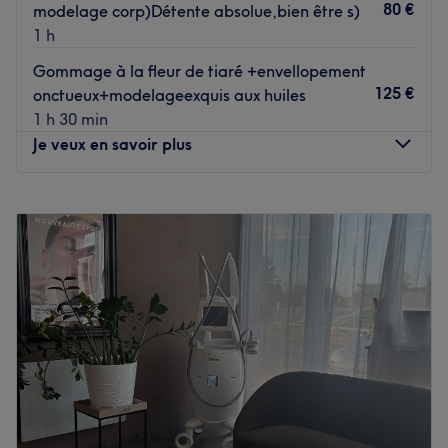
80 €
modelage corp)Détente absolue,bien être s)
1 h
Gommage à la fleur de tiaré +envellopement
125 €
onctueux+modelageexquis aux huiles
1 h 30 min
Je veux en savoir plus
Lundi
Fermé
Mardi
10:00
–
19:00
Mercredi
10:00
–
18:00
Jeudi
10:00
–
18:00
Vendredi
10:00
–
18:00
Samedi
09:30
–
17:00
Dimanche
Fermé
L'Institut Atoll est un superbe salon de beauté situé dans
le centre d'Arpajon, dans l'Essonne. Épilation, soin du
visage, massage, rituel de beauté et soin amincissant,