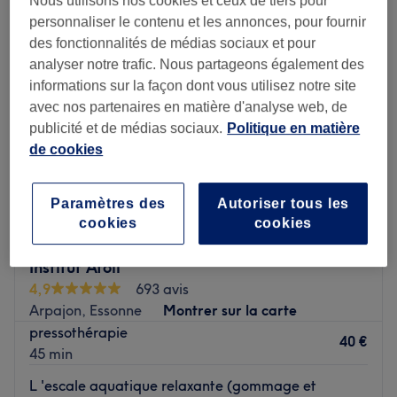
Nous utilisons nos cookies et ceux de tiers pour
personnaliser le contenu et les annonces, pour fournir
des fonctionnalités de médias sociaux et pour
analyser notre trafic. Nous partageons également des
informations sur la façon dont vous utilisez notre site
avec nos partenaires en matière d'analyse web, de
publicité et de médias sociaux.
Politique en matière
de cookies
Paramètres des
Autoriser tous les
cookies
cookies
Institut Atoll
4,9
693 avis
Arpajon, Essonne
Montrer sur la carte
pressothérapie
40 €
45 min
L 'escale aquatique relaxante (gommage et