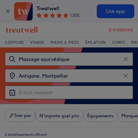
Treatwell
Use app
130K
JE M'IDENTIFIE
COIFFURE
VISAGE
MAINS & PIEDS
ÉPILATION
CORPS
MA
Trier par
N'importe quel prix
Équipements
Marque
6 établissements offrant: