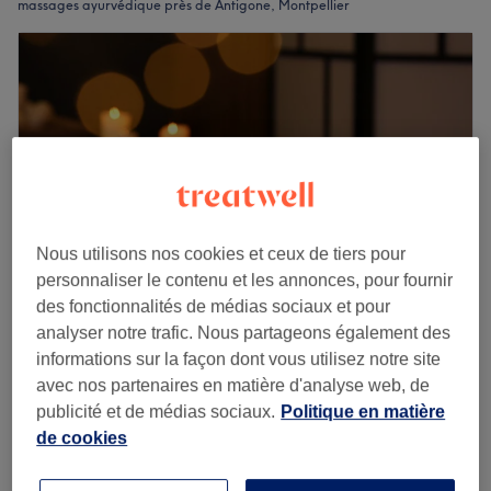
massages ayurvédique près de Antigone, Montpellier
Nous utilisons nos cookies et ceux de tiers pour
personnaliser le contenu et les annonces, pour fournir
des fonctionnalités de médias sociaux et pour
analyser notre trafic. Nous partageons également des
Chasana
informations sur la façon dont vous utilisez notre site
4,9
8 avis
avec nos partenaires en matière d'analyse web, de
Aiguerelles, Montpellier
Montrer sur la carte
publicité et de médias sociaux.
Politique en matière
Massage du corps ayurvédique Abhyanga
de cookies
95 €
1 h 30 min
Je veux en savoir plus