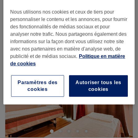
125 €
1 h
Nous utilisons nos cookies et ceux de tiers pour
Massage du visage Lifting Gua Sha
125 €
personnaliser le contenu et les annonces, pour fournir
1 h
des fonctionnalités de médias sociaux et pour
Je veux en savoir plus
analyser notre trafic. Nous partageons également des
informations sur la façon dont vous utilisez notre site
Lundi
10:30
–
20:30
avec nos partenaires en matière d'analyse web, de
Mardi
10:30
–
20:30
publicité et de médias sociaux.
Politique en matière
Mercredi
10:30
–
20:30
de cookies
Jeudi
10:30
–
20:30
Vendredi
10:30
–
20:30
Paramètres des
Autoriser tous les
Samedi
10:30
–
20:30
cookies
cookies
Dimanche
10:30
–
20:30
Bienvenue chez MTC WELLNESS situé dans le 5e
arrondissement de Paris. Oubliez vos soucis du quotidien
et prenez le temps de reposer votre corps et votre esprit
grâce à des prestations sur mesure adaptées à vos
besoins.