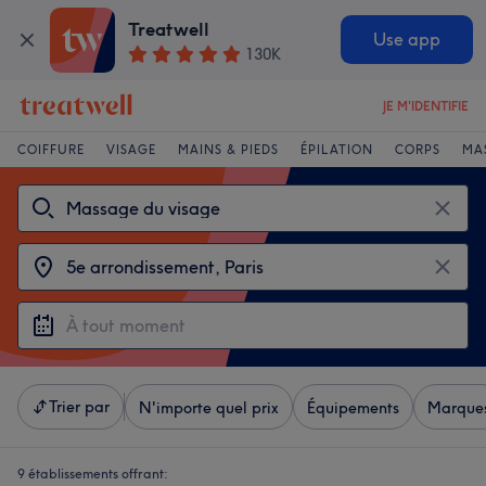
Treatwell
Use app
130K
JE M'IDENTIFIE
COIFFURE
VISAGE
MAINS & PIEDS
ÉPILATION
CORPS
MA
Trier par
N'importe quel prix
Équipements
Marque
9 établissements offrant: