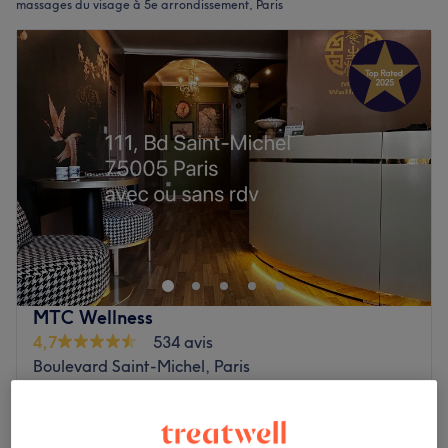
massages du visage à 5e arrondissement, Paris
MTC Wellness
4,7
534 avis
Boulevard Saint-Michel, Paris
Montrer sur la carte
Massage du visage Lifting Guasha + Massage
90 €
Crânien