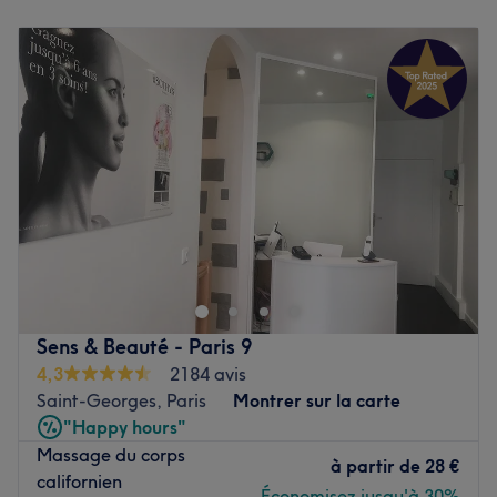
Lundi
10:00
–
20:00
Mardi
10:00
–
20:00
Mercredi
10:00
–
20:00
Jeudi
10:00
–
20:00
Vendredi
10:00
–
20:00
Samedi
12:00
–
21:00
Dimanche
12:00
–
21:00
Maya Chaussin ,formatrice et praticienne en massage
bien-être, vous accueille pour un massage basé sur
l'écoute, l'échange et l'authenticité.
Transport public le plus proche
Sens & Beauté - Paris 9
À seulement cinq minutes à pied de la station de métro
4,3
2184 avis
Place de Clichy, garantissant une accessibilité pratique.
Saint-Georges, Paris
Montrer sur la carte
"Happy hours"
L’équipe
Massage du corps
Maya vous accueille avec expertise pour des soins
à partir de
28 €
californien
personnalisés, dans une atmosphère apaisante propice à
Économisez jusqu'à 30%