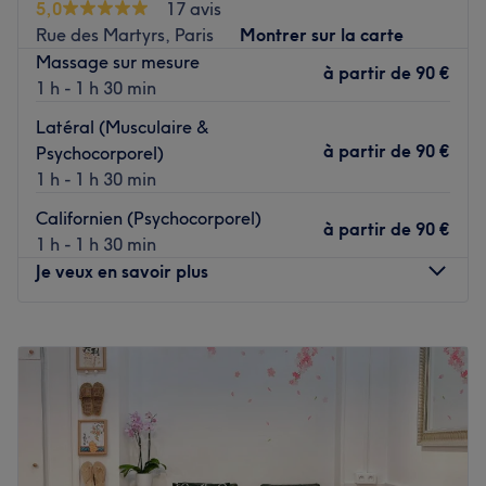
5,0
17 avis
prendre soin de votre peau avec des gestuelles
Rue des Martyrs, Paris
Montrer sur la carte
professionnelles et des produits d’exception.
Massage sur mesure
à partir de
90 €
Voir le salon
1 h - 1 h 30 min
Latéral (Musculaire &
à partir de
90 €
Psychocorporel)
1 h - 1 h 30 min
Californien (Psychocorporel)
à partir de
90 €
1 h - 1 h 30 min
Je veux en savoir plus
Lundi
12:00
–
20:00
Mardi
12:00
–
20:00
Mercredi
12:00
–
20:00
Jeudi
12:00
–
21:30
Vendredi
12:00
–
20:00
Samedi
12:00
–
20:00