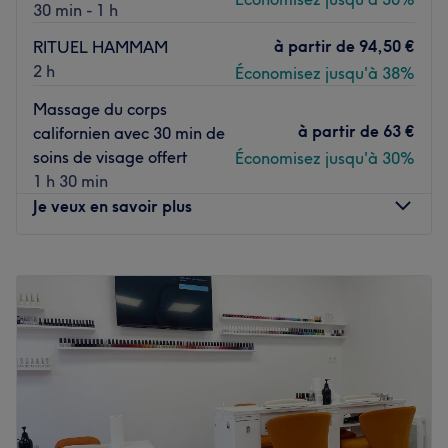
30 min - 1 h
la détente et au rééquilibrage.
à partir de
94,50 €
RITUEL HAMMAM
Nos coups de cœur :
2 h
Économisez jusqu'à 38%
L’atmosphère : authentique, professionnelle, propre, et
Massage du corps
ambiance sympathique, idéale pour une parenthèse
à partir de
63 €
californien avec 30 min de
bien-être.
soins de visage offert
Économisez jusqu'à 30%
Les spécialités de l’établissement : les massages sur-
1 h 30 min
mesure, le drainage lymphatique, et l'amincissant.
Je veux en savoir plus
Voir le salon
Lundi
10:00
–
20:00
Mardi
10:00
–
20:00
Mercredi
10:00
–
20:00
Jeudi
10:00
–
20:00
Vendredi
10:00
–
20:00
Samedi
10:00
–
19:00
Dimanche
12:00
–
20:00