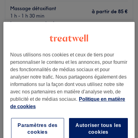
Massage détoxifiant
à partir de
85 €
1 h - 1 h 30 min
Je veux en savoir plus
Lundi
10:30
–
21:00
Mardi
10:30
–
21:00
Nous utilisons nos cookies et ceux de tiers pour
Mercredi
10:30
–
21:00
personnaliser le contenu et les annonces, pour fournir
Jeudi
10:30
–
21:00
des fonctionnalités de médias sociaux et pour
Vendredi
10:30
–
21:00
analyser notre trafic. Nous partageons également des
Samedi
10:30
–
21:00
informations sur la façon dont vous utilisez notre site
Dimanche
10:30
–
21:00
avec nos partenaires en matière d'analyse web, de
publicité et de médias sociaux.
Politique en matière
Yang Zi - Paris 9 est un centre de bien-être et de
de cookies
massages installé dans le 9ᵉ arrondissement de Paris, à
deux pas de la paroisse Notre-Dame de Lorette. Poussez
les portes d'un lieu où détente et relaxation riment avec
Paramètres des
Autoriser tous les
bien-être et profitez de soins relaxants le temps d'un
cookies
cookies
Liya Nails
instant. C'est le moment idéal pour lâcher prise et se