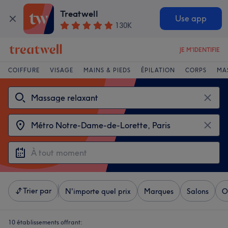
Treatwell
Use app
130K
JE M'IDENTIFIE
COIFFURE
VISAGE
MAINS & PIEDS
ÉPILATION
CORPS
MA
Trier par
N'importe quel prix
Marques
Salons
O
10 établissements offrant: