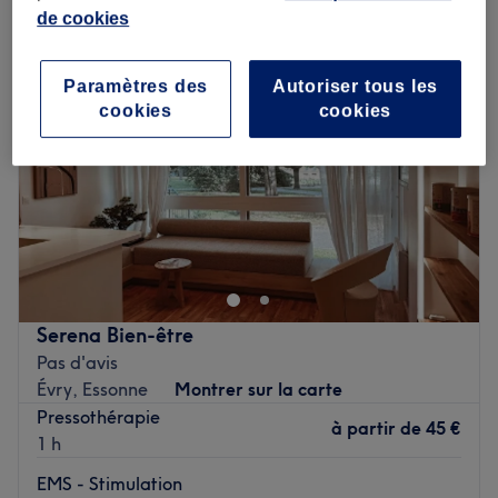
de cookies
Paramètres des
Autoriser tous les
cookies
cookies
Serena Bien-être
Pas d'avis
Évry, Essonne
Montrer sur la carte
Pressothérapie
à partir de
45 €
1 h
EMS - Stimulation