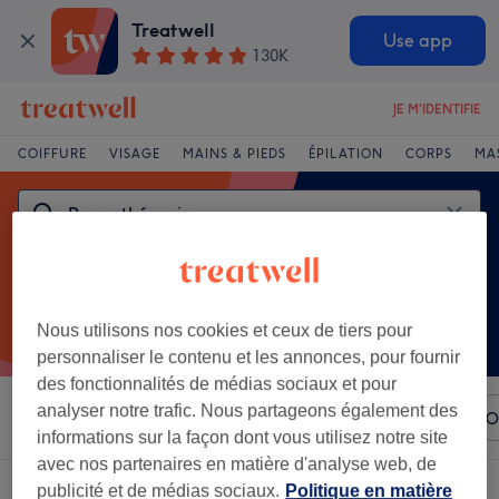
Treatwell
Use app
130K
JE M'IDENTIFIE
COIFFURE
VISAGE
MAINS & PIEDS
ÉPILATION
CORPS
MA
Nous utilisons nos cookies et ceux de tiers pour
personnaliser le contenu et les annonces, pour fournir
des fonctionnalités de médias sociaux et pour
analyser notre trafic. Nous partageons également des
Trier par
N'importe quel prix
Marques
Salons
O
informations sur la façon dont vous utilisez notre site
avec nos partenaires en matière d'analyse web, de
Un établissement offrant:
pressothérapie à Évry, Essonne
publicité et de médias sociaux.
Politique en matière