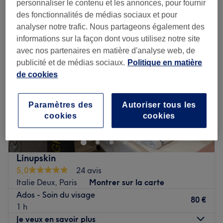
soin du visage peaux jeunes près de Métro Maison Blanche, Paris
personnaliser le contenu et les annonces, pour fournir
des fonctionnalités de médias sociaux et pour
analyser notre trafic. Nous partageons également des
informations sur la façon dont vous utilisez notre site
avec nos partenaires en matière d'analyse web, de
publicité et de médias sociaux.
Politique en matière
de cookies
Paramètres des
Autoriser tous les
cookies
cookies
Linupskin
5,0
24 avis
Italie Deux, Paris
Montrer sur la carte
Ados - Soin du visage
80 €
1 h
Je veux en savoir plus