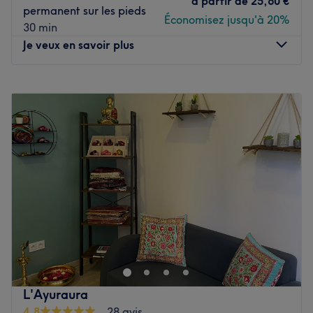
à partir de
25,60 €
permanent sur les pieds
Économisez jusqu'à 20%
30 min
Je veux en savoir plus
Lundi
10:30
–
19:00
Mardi
10:00
–
19:00
Mercredi
10:00
–
19:00
Jeudi
10:00
–
19:00
Vendredi
10:00
–
19:00
Samedi
09:00
–
18:00
Dimanche
Fermé
Bienvenue dans le très joli institut de beauté Beauté &
Look Villeurbanne sur le cours Émile Zola à Villeurbanne.
Profitez d'un moment rien qu'à vous grâce à des soins sur
mesure effectués avec professionnalisme. Que ce soit
pour une pause bien-être rapide ou une journée de
L'Ayuraura
cocooning, le salon met l'accent sur les soins et garantit
4,8
28 avis