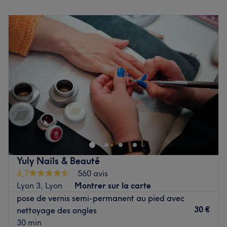
institut.
Lundi
13:00
–
19:00
Mardi
10:00
–
20:00
Nos coups de cœur :
Mercredi
10:00
–
20:00
L’atmosphère : découvrez un cadre confortable à la
Jeudi
10:00
–
20:00
décoration moderne et épurée.
Vendredi
10:00
–
20:00
La spécialité de l’établissement : les poses de vernis
Samedi
10:00
–
19:00
semi-permanent ainsi que les poses de gel.
Dimanche
10:00
–
20:00
Le petit plus :
Votre établissement n'accepte pas les
paiements par chèque.
Beauté Doyenne est un salon de massage et institut de
Voir le salon
beauté situé à Lyon, dans le 5ème arrondissement, dans
le quartier du Vieux Lyon.
Transports publics les plus proches :
Yuly Nails & Beauté
4,7
560 avis
Station de métro Vieux Lyon - Cathédrale Saint-Jean.
Lyon 3, Lyon
Montrer sur la carte
pose de vernis semi-permanent au pied avec
L’équipe :
30 €
nettoyage des ongles
30 min
C'est une véritable équipe d'expertes qui vous accueille