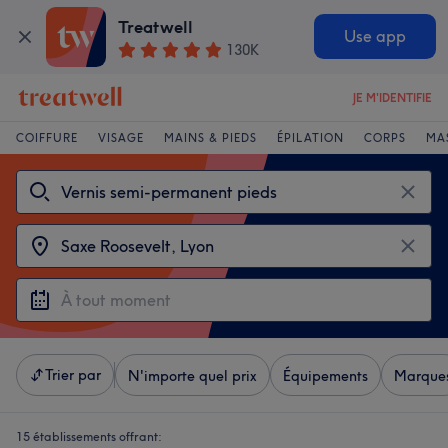
Treatwell
Use app
130K
JE M'IDENTIFIE
COIFFURE
VISAGE
MAINS & PIEDS
ÉPILATION
CORPS
MA
Trier par
N'importe quel prix
Équipements
Marque
15 établissements offrant: