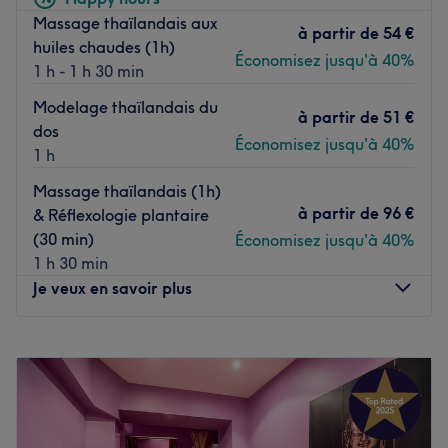
Massage thaïlandais aux
à partir de
54 €
huiles chaudes (1h)
Économisez jusqu'à 40%
1 h - 1 h 30 min
Modelage thaïlandais du
à partir de
51 €
dos
Économisez jusqu'à 40%
1 h
Massage thaïlandais (1h)
à partir de
96 €
& Réflexologie plantaire
(30 min)
Économisez jusqu'à 40%
1 h 30 min
Je veux en savoir plus
Lundi
11:00
–
20:00
Mardi
11:00
–
20:00
Mercredi
11:00
–
20:00
Jeudi
11:00
–
20:00
Vendredi
11:00
–
20:00