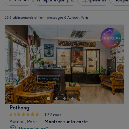
N'importe quel prix
Équipements
Marque
26 établissements offrant:
massages à Auteuil, Paris
Pothong
4,9
172 avis
Auteuil, Paris
Montrer sur la carte
"Happy hours"