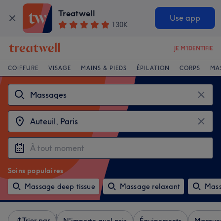
Treatwell
Use app
130K
JE M'IDENTIFIE
COIFFURE
VISAGE
MAINS & PIEDS
ÉPILATION
CORPS
MA
Soins populaires
Massage deep tissue
Massage relaxant
Mass
Trier par