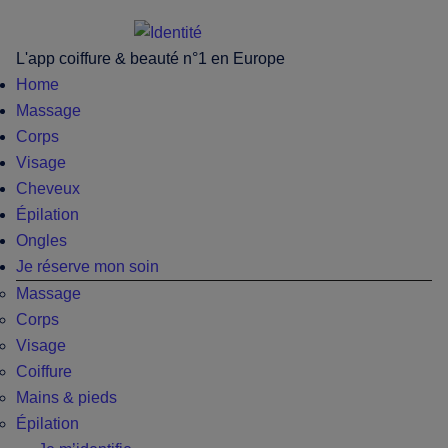
Passer
Skip
Passer
Passer
au
to
à
au
L'app coiffure & beauté n°1 en Europe
contenu
secondary
la
pied
Home
principal
menu
barre
de
Massage
latérale
page
Corps
principale
Visage
Cheveux
Épilation
Ongles
Je réserve mon soin
Massage
Corps
Visage
Coiffure
Mains & pieds
Épilation