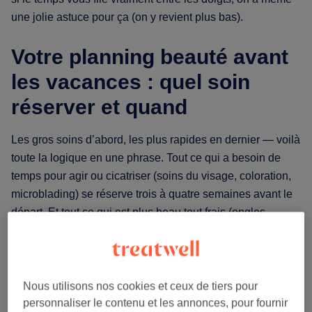
une jolie astuce pour ça (on y revient plus bas).
Votre planning beauté avant
les vacances : quel soin
réserver et quand
Les gros soins d’abord, les plus rapides en dernier — voilà
toute la logique en une phrase. Tout ce qui a besoin de
temps pour agir ou cicatriser (soins du visage, coloration,
microblading) se réserve trois à quatre semaines avant le
départ. Et tout ce qui est plus beau tout frais (ongles,
autobronzant) se garde pour les tout derniers jours. En
laissant à chaque soin l’espace qu’il mérite, votre peau et
vos cheveux ont le temps de s’apaiser — et vous arrivez
reposée plutôt qu’irritée.
Nous utilisons nos cookies et ceux de tiers pour
personnaliser le contenu et les annonces, pour fournir