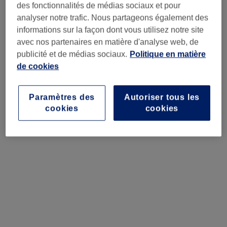
des fonctionnalités de médias sociaux et pour
En plein cœur de l’été, réservez au moins un mois à
analyser notre trafic. Nous partageons également des
l’avance pour décrocher les créneaux que vous voulez
informations sur la façon dont vous utilisez notre site
vraiment. Et placez-les de préférence en semaine ou en
avec nos partenaires en matière d'analyse web, de
heures creuses : il y a plus de disponibilités, et c’est
publicité et de médias sociaux.
Politique en matière
souvent moins cher. Voyez ceci comme votre compte à
de cookies
rebours.
Paramètres des
Autoriser tous les
cookies
cookies