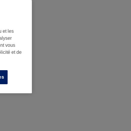
 et les
alyser
ont vous
icité et de
es