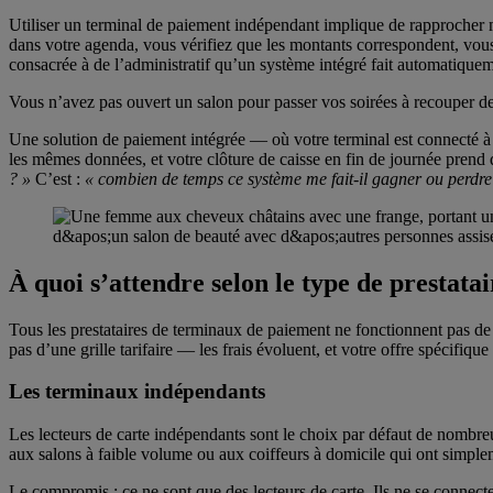
Utiliser un terminal de paiement indépendant implique de rapprocher m
dans votre agenda, vous vérifiez que les montants correspondent, vous t
consacrée à de l’administratif qu’un système intégré fait automatiquem
Vous n’avez pas ouvert un salon pour passer vos soirées à recouper des
Une solution de paiement intégrée — où votre terminal est connecté à 
les mêmes données, et votre clôture de caisse en fin de journée prend
? »
C’est :
« combien de temps ce système me fait-il gagner ou perdr
À quoi s’attendre selon le type de prestatai
Tous les prestataires de terminaux de paiement ne fonctionnent pas de l
pas d’une grille tarifaire — les frais évoluent, et votre offre spécifi
Les terminaux indépendants
Les lecteurs de carte indépendants sont le choix par défaut de nombreux
aux salons à faible volume ou aux coiffeurs à domicile qui ont simplem
Le compromis : ce ne sont que des lecteurs de carte. Ils ne se connect