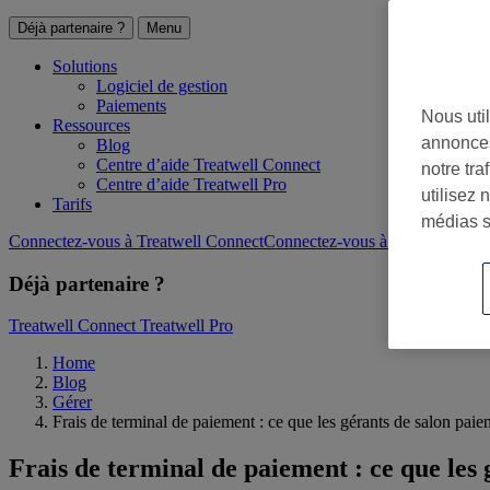
Déjà partenaire ?
Menu
Solutions
Logiciel de gestion
Paiements
Nous util
Ressources
annonces
Blog
Centre d’aide Treatwell Connect
notre tr
Centre d’aide Treatwell Pro
utilisez 
Tarifs
médias s
Connectez-vous à Treatwell Connect
Connectez-vous à Treatwell Pro
Déjà partenaire ?
Treatwell Connect
Treatwell Pro
Home
Blog
Gérer
Frais de terminal de paiement : ce que les gérants de salon paie
Frais de terminal de paiement : ce que les