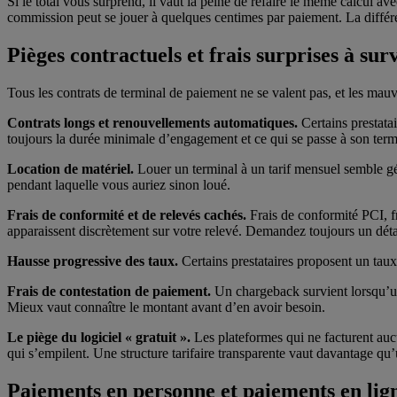
Si le total vous surprend, il vaut la peine de refaire le même calcul 
commission peut se jouer à quelques centimes par paiement. La différenc
Pièges contractuels et frais surprises à surv
Tous les contrats de terminal de paiement ne se valent pas, et les mauvai
Contrats longs et renouvellements automatiques.
Certains prestata
toujours la durée minimale d’engagement et ce qui se passe à son term
Location de matériel.
Louer un terminal à un tarif mensuel semble gér
pendant laquelle vous auriez sinon loué.
Frais de conformité et de relevés cachés.
Frais de conformité PCI, f
apparaissent discrètement sur votre relevé. Demandez toujours un déta
Hausse progressive des taux.
Certains prestataires proposent un tau
Frais de contestation de paiement.
Un chargeback survient lorsqu’un 
Mieux vaut connaître le montant avant d’en avoir besoin.
Le piège du logiciel « gratuit ».
Les plateformes qui ne facturent auc
qui s’empilent. Une structure tarifaire transparente vaut davantage qu’
Paiements en personne et paiements en lign