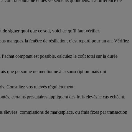
l à coût raisonnable et des versements quotidiens. La différence de
de signer quoi que ce soit, voici ce qu’il faut vérifier.
s manquez la fenêtre de résiliation, c’est reparti pour un an. Vérifiez
’achat comptant est possible, calculez le coût total sur la durée
frais que personne ne mentionne à la souscription mais qui
ois. Consultez vos relevés régulièrement.
és, certains prestataires appliquent des frais élevés le cas échéant.
s élevées, commissions de marketplace, ou frais fixes par transaction