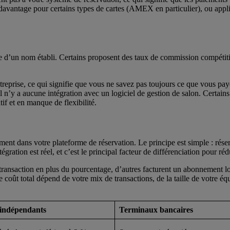
avantage pour certains types de cartes (AMEX en particulier), ou appliq
d’un nom établi. Certains proposent des taux de commission compétitifs,
ntreprise, ce qui signifie que vous ne savez pas toujours ce que vous pa
il n’y a aucune intégration avec un logiciel de gestion de salon. Certain
if et en manque de flexibilité.
tement dans votre plateforme de réservation. Le principe est simple : ré
ration est réel, et c’est le principal facteur de différenciation pour réd
ar transaction en plus du pourcentage, d’autres facturent un abonnement 
e coût total dépend de votre mix de transactions, de la taille de votre é
indépendants
Terminaux bancaires