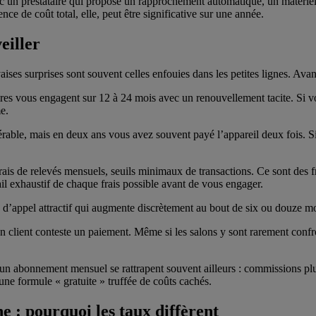
avec un prestataire qui propose un rapprochement automatique, un matérie
e de coût total, elle, peut être significative sur une année.
eiller
ses surprises sont souvent celles enfouies dans les petites lignes. Avant 
ires vous engagent sur 12 à 24 mois avec un renouvellement tacite. Si vou
e.
able, mais en deux ans vous avez souvent payé l’appareil deux fois. Si l
rais de relevés mensuels, seuils minimaux de transactions. Ce sont des 
il exhaustif de chaque frais possible avant de vous engager.
x d’appel attractif qui augmente discrètement au bout de six ou douze m
client conteste un paiement. Même si les salons y sont rarement confront
un abonnement mensuel se rattrapent souvent ailleurs : commissions plu
une formule « gratuite » truffée de coûts cachés.
e : pourquoi les taux diffèrent