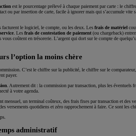
action
est le pourcentage prélevé à chaque paiement par carte : le chiffre
act ou par insertion de carte, facile à ignorer mais qui s’accumule vite 
es facturent le logiciel, le compte, ou les deux. Les
frais de matériel
couv
 service
. Les
frais de contestation de paiement
(ou chargeback) entrent
 vous coûtent en trésorerie. L’argent qui dort sur le compte de quelqu’
ours l’option la moins chère
ission. C’est le chiffre sur la publicité, le chiffre sur le comparateur
ent payer.
sion
. Autrement dit : la commission par transaction, plus les éventuels 
nnecté à votre agenda.
t mensuel, un terminal coûteux, des frais fixes par transaction et des 
des versements quotidiens et zéro rapprochement à faire. Ce sont les chi
ps.
temps administratif