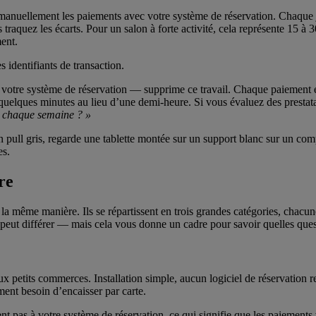
anuellement les paiements avec votre système de réservation. Chaque jou
raquez les écarts. Pour un salon à forte activité, cela représente 15 à 3
ent.
 identifiants de transaction.
votre système de réservation — supprime ce travail. Chaque paiement es
 quelques minutes au lieu d’une demi-heure. Si vous évaluez des prestata
e chaque semaine ? »
re
a même manière. Ils se répartissent en trois grandes catégories, chacune
que peut différer — mais cela vous donne un cadre pour savoir quelles ques
 petits commerces. Installation simple, aucun logiciel de réservation requ
ent besoin d’encaisser par carte.
ent pas à votre système de réservation, ce qui signifie que les paiement