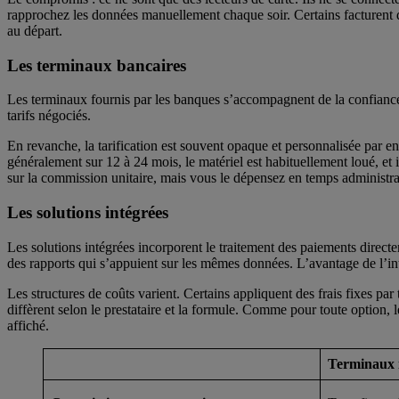
rapprochez les données manuellement chaque soir. Certains facturent d
au départ.
Les terminaux bancaires
Quels frais existent réellement : le tableau complet
Les terminaux fournis par les banques s’accompagnent de la confiance 
tarifs négociés.
En revanche, la tarification est souvent opaque et personnalisée par e
généralement sur 12 à 24 mois, le matériel est habituellement loué, et 
sur la commission unitaire, mais vous le dépensez en temps administrat
Les solutions intégrées
Les solutions intégrées incorporent le traitement des paiements direc
des rapports qui s’appuient sur les mêmes données. L’avantage de l’intég
Les structures de coûts varient. Certains appliquent des frais fixes p
diffèrent selon le prestataire et la formule. Comme pour toute option, l
affiché.
Terminaux 