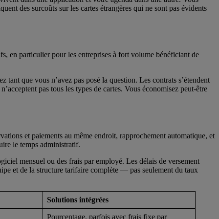
uent des surcoûts sur les cartes étrangères qui ne sont pas évidents
 en particulier pour les entreprises à fort volume bénéficiant de
yez tant que vous n’avez pas posé la question. Les contrats s’étendent
s n’acceptent pas tous les types de cartes. Vous économisez peut-être
servations et paiements au même endroit, rapprochement automatique, et
uire le temps administratif.
logiciel mensuel ou des frais par employé. Les délais de versement
quipe et de la structure tarifaire complète — pas seulement du taux
Solutions intégrées
Pourcentage, parfois avec frais fixe par