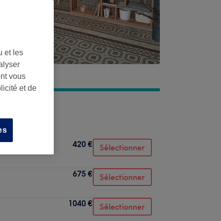
 et les
alyser
ont vous
icité et de
es
420 €
Sélectionner
675 €
Sélectionner
1040 €
Sélectionner