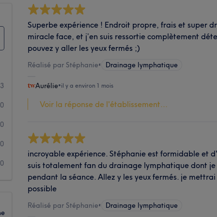
Superbe expérience ! Endroit propre, frais et super drai
miracle face, et j’en suis ressortie complètement dét
pouvez y aller les yeux fermés ;)
Réalisé par Stéphanie
•
Drainage lymphatique
13
Aurélie
•
il y a environ 1 mois
Voir la réponse de l'établissement...
0
0
0
incroyable expérience. Stéphanie est formidable et 
0
suis totalement fan du drainage lymphatique dont je r
pendant la séance. Allez y les yeux fermés. je mettrai 
possible
Réalisé par Stéphanie
•
Drainage lymphatique
ne