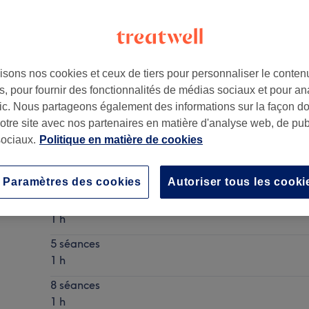
isons nos cookies et ceux de tiers pour personnaliser le contenu
, pour fournir des fonctionnalités de médias sociaux et pour an
afic. Nous partageons également des informations sur la façon d
notre site avec nos partenaires en matière d'analyse web, de publ
ociaux.
Politique en matière de cookies
Soin du corps
Ma prestation en détail...
Paramètres des cookies
Autoriser tous les cooki
3 séances
1 h
5 séances
1 h
8 séances
1 h