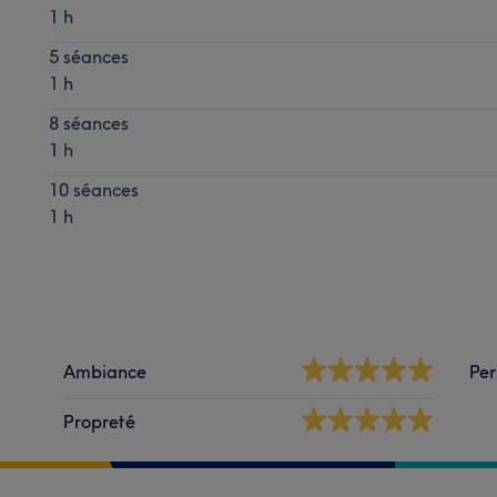
1 h
5 séances
1 h
8 séances
1 h
10 séances
1 h
Ambiance
Per
Propreté