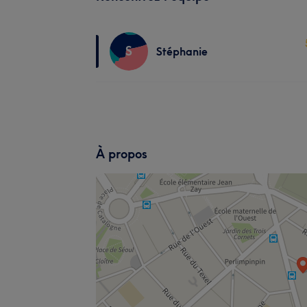
S
Stéphanie
À propos