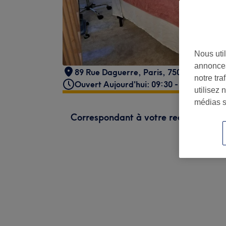
Nous util
annonces
89 Rue Daguerre
,
Paris
,
75014
notre tr
Ouvert Aujourd'hui: 09:30 - 20:00
utilisez 
médias s
Correspondant à votre recherche