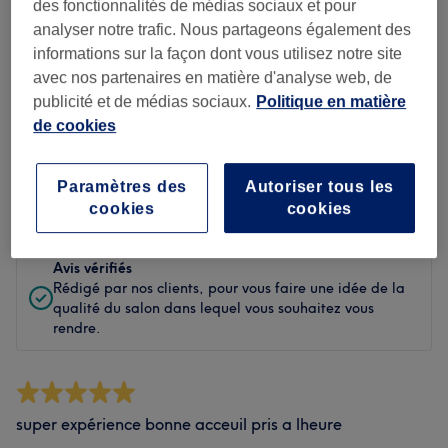
Propreté
des fonctionnalités de médias sociaux et pour
analyser notre trafic. Nous partageons également des
Personnel
informations sur la façon dont vous utilisez notre site
avec nos partenaires en matière d'analyse web, de
publicité et de médias sociaux.
Politique en matière
de cookies
Filtrer les avis
Paramètres des
Autoriser tous les
Évaluation
Filtrer par évaluation
cookies
cookies
Avis vérifiés
Rédigé par nos clients, pour vous faire une idée de la
qualité du salon dans lequel vous souhaitez vous
rendre.
super expérience bonne acceuil pris a lheure