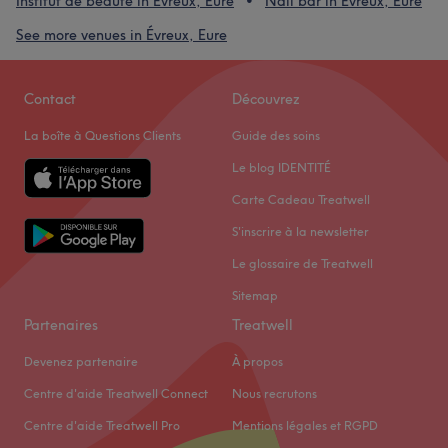
Institut de beauté in Évreux, Eure
Nail bar in Évreux, Eure
See more venues in Évreux, Eure
Contact
Découvrez
La boîte à Questions Clients
Guide des soins
Le blog IDENTITÉ
Carte Cadeau Treatwell
S'inscrire à la newsletter
Le glossaire de Treatwell
Sitemap
Partenaires
Treatwell
Devenez partenaire
À propos
Centre d'aide Treatwell Connect
Nous recrutons
Centre d'aide Treatwell Pro
Mentions légales et RGPD