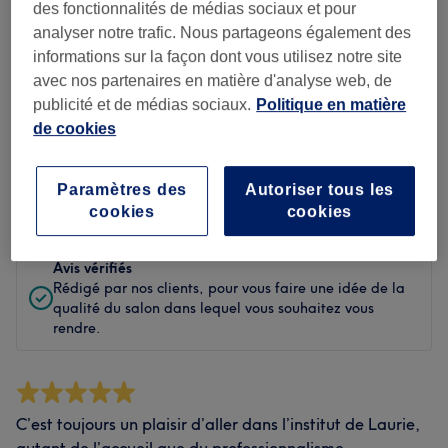
Propreté
des fonctionnalités de médias sociaux et pour
analyser notre trafic. Nous partageons également des
Personnel
informations sur la façon dont vous utilisez notre site
avec nos partenaires en matière d'analyse web, de
publicité et de médias sociaux.
Politique en matière
de cookies
Filtrer les avis
Paramètres des
Autoriser tous les
Évaluation
Filtrer par évaluation
cookies
cookies
Avis vérifiés
Rédigé par nos clients, pour vous faire une idée de la
qualité du salon dans lequel vous souhaitez vous
rendre.
C’est toujours un plaisir d’aller dans l’institut de Laurie,