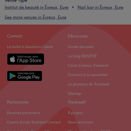
Venue Type
Institut de beauté in Évreux, Eure
Nail bar in Évreux, Eure
See more venues in Évreux, Eure
Contact
Découvrez
La boîte à Questions Clients
Guide des soins
Le blog IDENTITÉ
Carte Cadeau Treatwell
S'inscrire à la newsletter
Le glossaire de Treatwell
Sitemap
Partenaires
Treatwell
Devenez partenaire
À propos
Centre d'aide Treatwell Connect
Nous recrutons