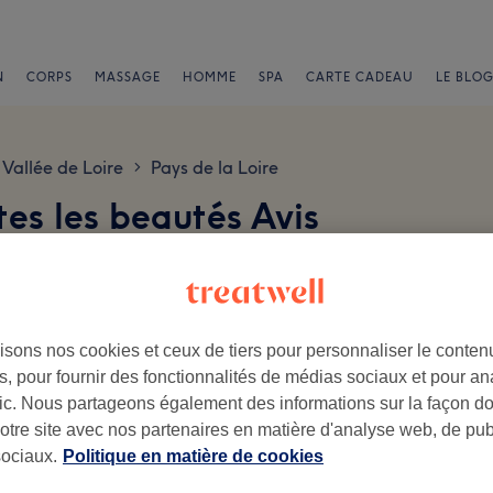
N
CORPS
MASSAGE
HOMME
SPA
CARTE CADEAU
LE BLOG
Vallée de Loire
Pays de la Loire
>
tes les beautés Avis
isons nos cookies et ceux de tiers pour personnaliser le contenu
, pour fournir des fonctionnalités de médias sociaux et pour an
afic. Nous partageons également des informations sur la façon d
.
notre site avec nos partenaires en matière d'analyse web, de publ
Ambiance
Pe
ociaux.
Politique en matière de cookies