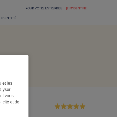
POUR VOTRE ENTREPRISE
JE M'IDENTIFIE
 IDENTITÉ
 et les
alyser
ont vous
icité et de
rsonnel