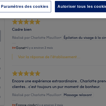
Propreté
Paramètres des cookies
Autoriser tous les cooki
Cadre bien
Réalisé par Charlotte Mauillon
•
Épilation du visage à la cir
Gonet
•
il y a environ 2 mois
Voir la réponse de l'établissement...
9
0
0
Encore une expérience extraordinaire.. Charlotte pren
clientes.. c’est toujours un pur moment de bonheur.
0
Réalisé par Charlotte Mauillon
•
Massage relaxant
0
France cindy
•
il y a environ 2 mois