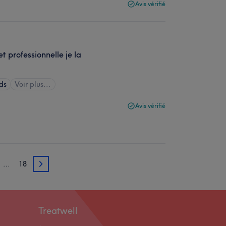
Avis vérifié
t professionnelle je la
ds
Voir plus...
Avis vérifié
…
18
4
Treatwell