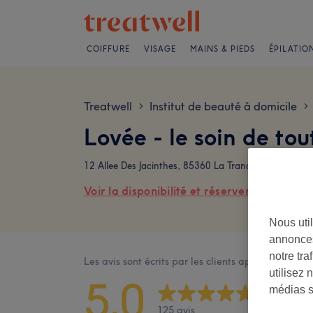
COIFFURE
VISAGE
MAINS & PIEDS
ÉPILATIO
Treatwell
Institut de beauté à domicile
>
>
Lovée - le soin de tou
12 Allee Des Jacinthes, 85360 La Tranche Sur Mer
Voir la disponibilité et réserver en ligne
Nous util
annonces
notre tr
Les avis sont écrits par les clients après leur visite
utilisez 
5,0
médias s
125 avis