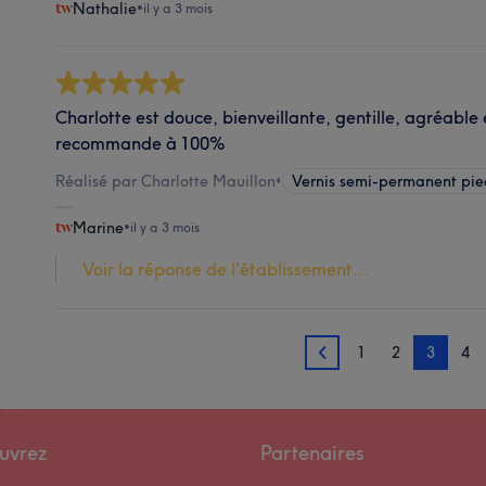
Nathalie
•
il y a 3 mois
Charlotte est douce, bienveillante, gentille, agréable e
recommande à 100%
Réalisé par Charlotte Mauillon
•
Vernis semi-permanent pie
Marine
•
il y a 3 mois
Voir la réponse de l'établissement...
1
2
3
4
2
uvrez
Partenaires