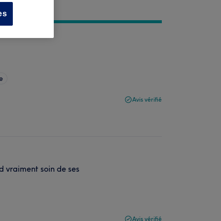
es
e
Avis vérifié
d vraiment soin de ses
Avis vérifié