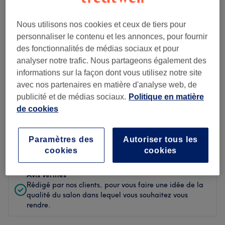
Propreté
Nous utilisons nos cookies et ceux de tiers pour
personnaliser le contenu et les annonces, pour fournir
Personnel
des fonctionnalités de médias sociaux et pour
analyser notre trafic. Nous partageons également des
informations sur la façon dont vous utilisez notre site
Filtrer les avis
avec nos partenaires en matière d'analyse web, de
publicité et de médias sociaux.
Politique en matière
Soin de
de cookies
Toutes les prestations
beauté
Paramètres des
Autoriser tous les
Évaluation
Filtrer par évaluation
cookies
cookies
Avis vérifiés
Rédigé par nos clients, pour vous faire une idée de la
qualité du salon dans lequel vous souhaitez vous
rendre.