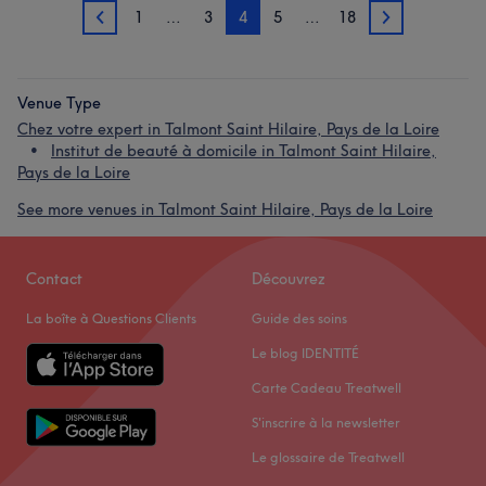
1
…
3
4
5
…
18
3
5
Venue Type
Chez votre expert in Talmont Saint Hilaire, Pays de la Loire
Institut de beauté à domicile in Talmont Saint Hilaire,
Pays de la Loire
See more venues in Talmont Saint Hilaire, Pays de la Loire
Contact
Découvrez
La boîte à Questions Clients
Guide des soins
Le blog IDENTITÉ
Carte Cadeau Treatwell
S'inscrire à la newsletter
Le glossaire de Treatwell