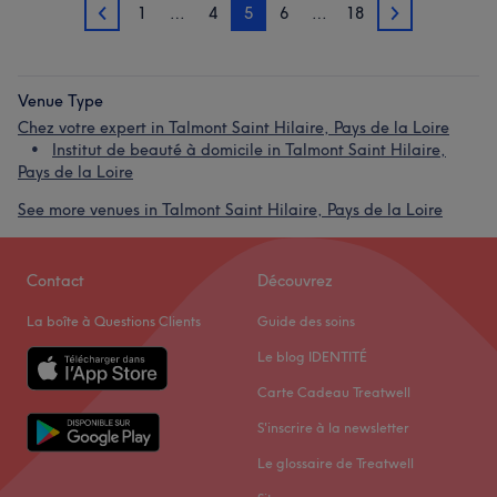
1
…
4
5
6
…
18
4
6
Venue Type
Chez votre expert in Talmont Saint Hilaire, Pays de la Loire
Institut de beauté à domicile in Talmont Saint Hilaire,
Pays de la Loire
See more venues in Talmont Saint Hilaire, Pays de la Loire
Contact
Découvrez
La boîte à Questions Clients
Guide des soins
Le blog IDENTITÉ
Carte Cadeau Treatwell
S'inscrire à la newsletter
Le glossaire de Treatwell