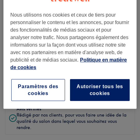
Propreté
Nous utilisons nos cookies et ceux de tiers pour
personnaliser le contenu et les annonces, pour fournir
Personnel
des fonctionnalités de médias sociaux et pour
analyser notre trafic. Nous partageons également des
informations sur la façon dont vous utilisez notre site
avec nos partenaires en matière d'analyse web, de
Filtrer les avis
publicité et de médias sociaux.
Politique en matière
de cookies
Soin de
Toutes les prestations
beauté
Paramètres des
Autoriser tous les
Évaluation
Filtrer par évaluation
cookies
cookies
Avis vérifiés
Rédigé par nos clients, pour vous faire une idée de la
qualité du salon dans lequel vous souhaitez vous
rendre.