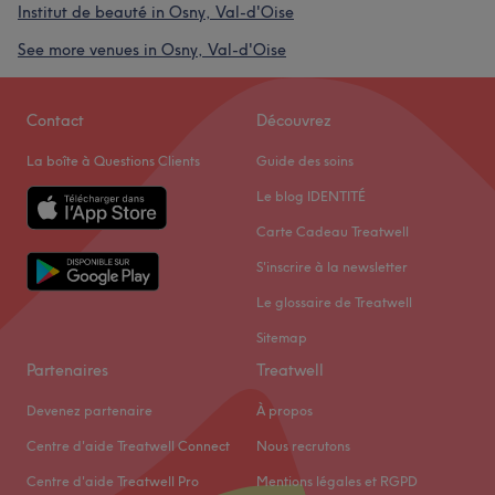
Institut de beauté in Osny, Val-d'Oise
See more venues in Osny, Val-d'Oise
Contact
Découvrez
La boîte à Questions Clients
Guide des soins
Le blog IDENTITÉ
Carte Cadeau Treatwell
S'inscrire à la newsletter
Le glossaire de Treatwell
Sitemap
Partenaires
Treatwell
Devenez partenaire
À propos
Centre d'aide Treatwell Connect
Nous recrutons
Centre d'aide Treatwell Pro
Mentions légales et RGPD