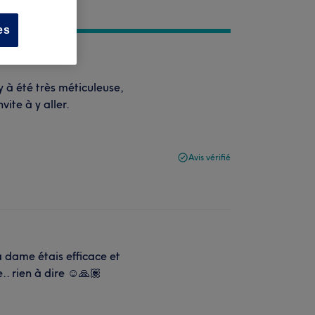
es
y à été très méticuleuse,
vite à y aller.
Avis vérifié
a dame étais efficace et
e.. rien à dire ☺️🙏🏽