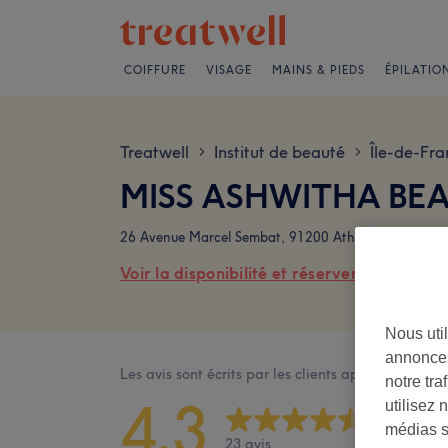
COIFFURE
VISAGE
MAINS & PIEDS
ÉPILATIO
Treatwell
Institut de beauté
Île-de-Fra
>
>
MISS ASHWITHA BEA
26 Avenue Marcel Sembat, 91200 Athis-Mons
Voir la disponibilité et réserver en ligne
Nous util
annonces
Les avis sont écrits par les clients après leur visite
notre tr
4,3
utilisez 
médias s
23 avis