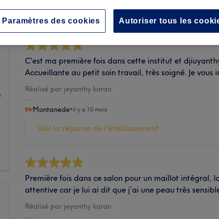
Propreté
Paramètres des cookies
Autoriser tous les cooki
C'est ma première fois dans cette institut et djiuyanth
Accueillante au petit soin travail, très soigné. Je vous in
1
Réalisé par jeyanthy karan
6
Montanede
•
il y a 10 mois
1
Voir la réponse de l'établissement...
1
1
Première fois dans ce salon pour un maillot intégral, l
attentive car je lui ai dit que j’ai une peau très sensibl
Réalisé par jeyanthy karan
s