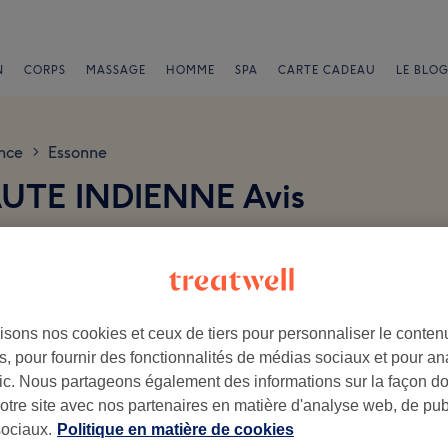
N
CORPS
MASSAGE
HOMME
SPA
CARTE CADEAU
LE BLOG
nce
Essonne
>
UTE INDIENNE Avis
isons nos cookies et ceux de tiers pour personnaliser le contenu
, pour fournir des fonctionnalités de médias sociaux et pour an
.
afic. Nous partageons également des informations sur la façon d
notre site avec nos partenaires en matière d'analyse web, de publ
Ambiance
Pe
ociaux.
Politique en matière de cookies