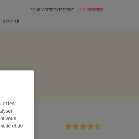
POUR VOTRE ENTREPRISE
JE M'IDENTIFIE
 IDENTITÉ
 et les
alyser
ont vous
icité et de
rsonnel