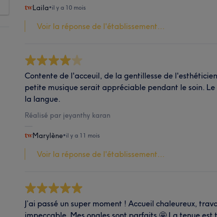
Laila
•
il y a 10 mois
Voir la réponse de l'établissement...
Contente de l'acceuil, de la gentillesse de l'esthétici
petite musique serait appréciable pendant le soin. Le s
la langue.
Réalisé par jeyanthy karan
Marylène
•
il y a 11 mois
Voir la réponse de l'établissement...
J’ai passé un super moment ! Accueil chaleureux, travai
impeccable. Mes ongles sont parfaits 🤩 La tenue est t