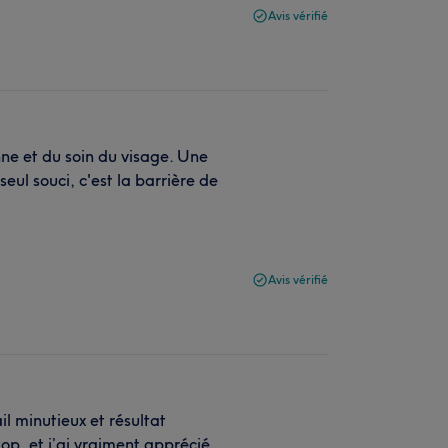
Avis vérifié
enne et du soin du visage. Une
eul souci, c'est la barrière de
Avis vérifié
l minutieux et résultat
op, et j’ai vraiment apprécié