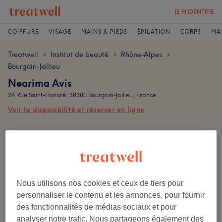
JE M'IDENTIFIE
COIFFURE
VISAGE
MAINS & PIEDS
ÉPILATION
CORPS
MA
Treatwell
Institut de beauté
Rhône-Alpes
>
>
>
Bourgoin-Jallieu
Nearima Avis
24 Rue Saint-Honoré, 38300 Bourgoin-Jallieu, France
Voir la disponibilité et réserver en ligne
Les avis sont écrits par les clients après leur visite.
5,0
Nous utilisons nos cookies et ceux de tiers pour
157 avis
personnaliser le contenu et les annonces, pour fournir
des fonctionnalités de médias sociaux et pour
Ambiance
analyser notre trafic. Nous partageons également des