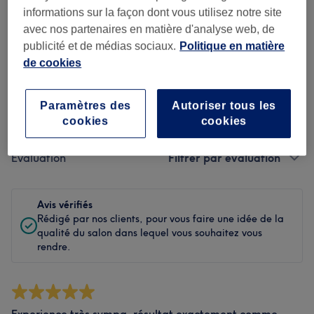
informations sur la façon dont vous utilisez notre site
Propreté
avec nos partenaires en matière d'analyse web, de
publicité et de médias sociaux.
Politique en matière
Personnel
de cookies
Paramètres des
Autoriser tous les
Filtrer les avis
cookies
cookies
Évaluation
Filtrer par évaluation
Avis vérifiés
Rédigé par nos clients, pour vous faire une idée de la
qualité du salon dans lequel vous souhaitez vous
rendre.