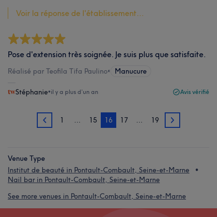
Voir la réponse de l'établissement...
Pose d'extension très soignée. Je suis plus que satisfaite.
Réalisé par Teofila Tifa Paulino
•
Manucure
Stéphanie
•
il y a plus d’un an
Avis vérifié
1
…
15
16
17
…
19
15
17
Venue Type
Institut de beauté in Pontault-Combault, Seine-et-Marne
Nail bar in Pontault-Combault, Seine-et-Marne
See more venues in Pontault-Combault, Seine-et-Marne