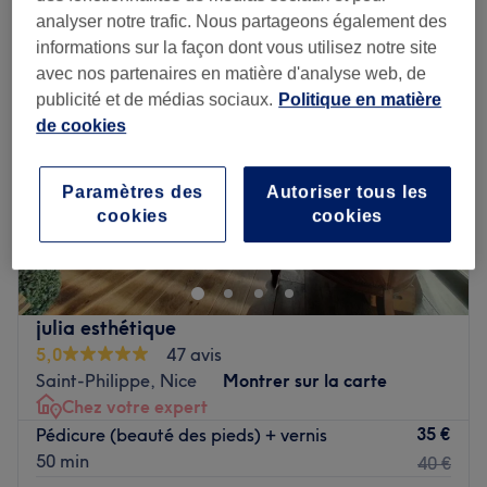
analyser notre trafic. Nous partageons également des
informations sur la façon dont vous utilisez notre site
avec nos partenaires en matière d'analyse web, de
publicité et de médias sociaux.
Politique en matière
de cookies
Paramètres des
Autoriser tous les
cookies
cookies
julia esthétique
5,0
47 avis
Saint-Philippe, Nice
Montrer sur la carte
Chez votre expert
35 €
Pédicure (beauté des pieds) + vernis
50 min
40 €