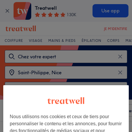
Treatwell
Use app
130K
JE M'IDENTIFIE
COIFFURE
VISAGE
MAINS & PIEDS
ÉPILATION
CORPS
MA
Trier par
N'importe quel prix
Équipements
Marque
Nous utilisons nos cookies et ceux de tiers pour
personnaliser le contenu et les annonces, pour fournir
Choisir entre 2
chez vos experts près de Saint-Philippe, Nice
des fonctionnalités de médias sociaux et pour