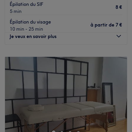
Épilation du SIF
8 €
5 min
Épilation du visage
à partir de
7 €
10 min - 25 min
Je veux en savoir plus
Lundi
08:30
–
18:30
Mardi
08:30
–
17:30
Mercredi
09:00
–
18:30
Jeudi
08:30
–
17:30
Vendredi
08:30
–
17:30
Samedi
08:00
–
18:30
Dimanche
Fermé
Julia Esthétique est un institut de beauté situé à Nice. Ce
lieu de beauté offre un environnement où les clients
peuvent se détendre et se faire dorloter tout en recevant
les meilleurs soins de beauté.