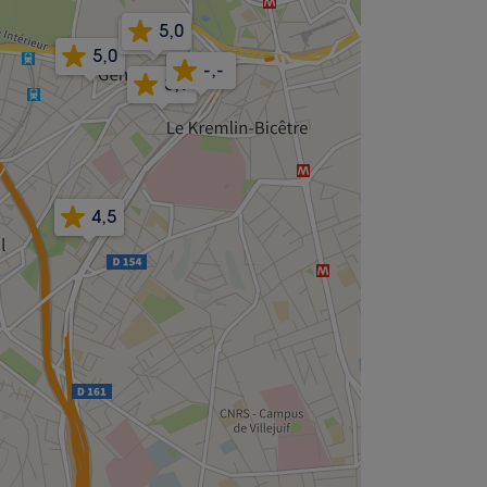
5,0
5,0
5,0
-,-
3,9
4,5