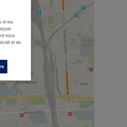
 et les
alyser
ont vous
icité et de
es