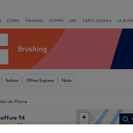
N
CORPS
MASSAGE
HOMME
SPA
CARTE CADEAU
LE BLOG
Brushing
Salons
Offres Express
Note
, Val-de-Marne
+
oiffure 94
13 avis
−
, Val-de-Marne