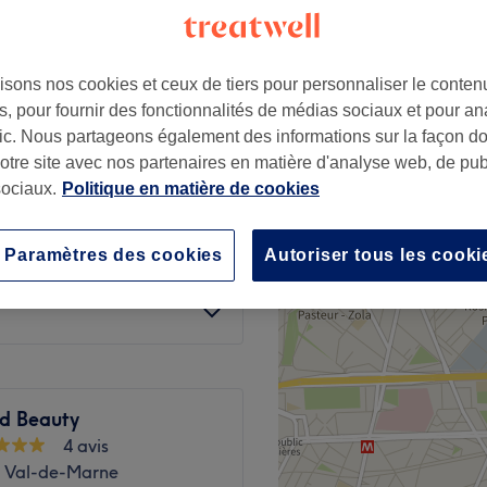
isons nos cookies et ceux de tiers pour personnaliser le contenu
, pour fournir des fonctionnalités de médias sociaux et pour an
afic. Nous partageons également des informations sur la façon d
à partir de
30 €
notre site avec nos partenaires en matière d'analyse web, de publ
ociaux.
Politique en matière de cookies
à partir de
40 €
Paramètres des cookies
Autoriser tous les cooki
à partir de
40 €
nd Beauty
4 avis
y, Val-de-Marne