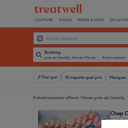
COIFFURE
VISAGE
MAINS & PIEDS
ÉPILATIO
Brushing
près de Gentilly, Val-de-Marne
・
À tout moment
Trier par
N'importe quel prix
Marques
8 établissements offrant:
föhnen près de Gentilly
Chap C
3,7
Arcueil