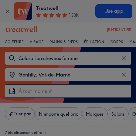
Treatwell
Use app
130K
JE M'IDENTIFIE
COIFFURE
VISAGE
MAINS & PIEDS
ÉPILATION
CORPS
MA
Trier par
N'importe quel prix
Marques
Salons
O
7 établissements offrant: