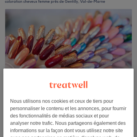
coloration cheveux femme près de Gentilly, Val-de-Marne
Chap Coiffure 94
Nous utilisons nos cookies et ceux de tiers pour
3,7
13 avis
personnaliser le contenu et les annonces, pour fournir
Arcueil, Val-de-Marne
Montrer sur la carte
des fonctionnalités de médias sociaux et pour
Coloration racine et brushing
à partir de
30 €
analyser notre trafic. Nous partageons également des
1 h 45 min - 2 h
informations sur la façon dont vous utilisez notre site