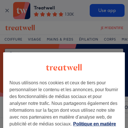
Treatwell
Use app
130K
JE M'IDENTIFIE
COIFFURE
VISAGE
MAINS & PIEDS
ÉPILATION
CORPS
MA
Nous utilisons nos cookies et ceux de tiers pour
personnaliser le contenu et les annonces, pour fournir
des fonctionnalités de médias sociaux et pour
analyser notre trafic. Nous partageons également des
Trier par
N'importe quel prix
Marques
Salons
O
informations sur la façon dont vous utilisez notre site
avec nos partenaires en matière d'analyse web, de
publicité et de médias sociaux.
Politique en matière
Un établissement offrant: