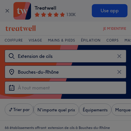
Treatwell
Use app
130K
JE M'IDENTIFIE
COIFFURE
VISAGE
MAINS & PIEDS
ÉPILATION
CORPS
MA
Trier par
N'importe quel prix
Équipements
Marque
66 établissements offrant:
extension de cils à Bouches-du-Rhône