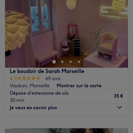
Jeudi
09:30
–
19:00
Vendredi
09:30
–
19:00
Samedi
Fermé
Dimanche
Fermé
Maison Feli esthétique est un institut de beauté installé à
Aix-en-Provence. Profitez d'un moment rien qu'à vous
grâce à des soins sur mesure effectués avec
professionnalisme. Que ce soit pour une pause bien-être
rapide ou une journée de cocooning, le salon met l'accent
Le boudoir de Sarah Marseille
sur les soins et garantit une expérience mémorable.
4,9
69 avis
Vauban, Marseille
Montrer sur la carte
Transport public le plus proche
Dépose d'extensions de cils
Le salon est situé à dix minutes à pied de l'arrêt de bus
35 €
30 min
Rotonde Bonaparte.
Je veux en savoir plus
L’équipe
Lina est ravie de partager son savoir-faire.
Lundi
10:00
–
17:00
Mardi
10:00
–
17:00