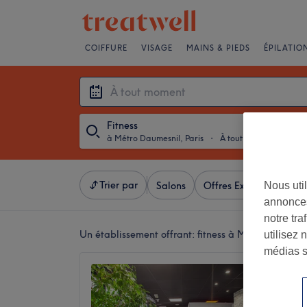
COIFFURE
VISAGE
MAINS & PIEDS
ÉPILATIO
Fitness
à Métro Daumesnil, Paris
・
À tout moment
Trier par
Nous util
Salons
Offres Express
Not
annonces
notre tr
Un établissement offrant:
fitness à Métro Daumesni
utilisez 
médias s
l'Instit
Daumes
4,9