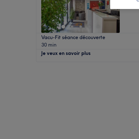
12e arro
Vacu-Fit séance découverte
30 min
Je veux en savoir plus
Lundi
09:15
–
21:00
Mardi
09:15
–
21:00
Mercredi
09:15
–
21:00
Jeudi
09:15
–
21:00
Vendredi
09:15
–
21:00
Samedi
09:15
–
21:00
Dimanche
14:15
–
20:30
Institut par Point Soleil - Daumesnil est un
dans le 12ème arrondissement, dans le qua