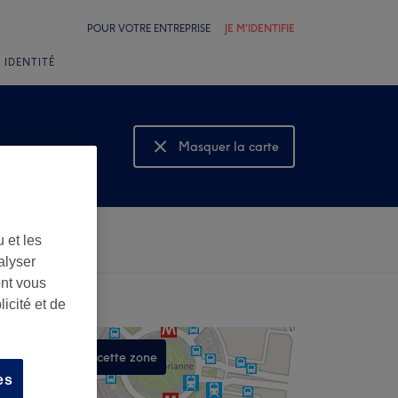
POUR VOTRE ENTREPRISE
JE M'IDENTIFIE
 IDENTITÉ
Masquer la carte
Montrer la carte
 et les
alyser
ont vous
icité et de
Rechercher dans cette zone
es
,