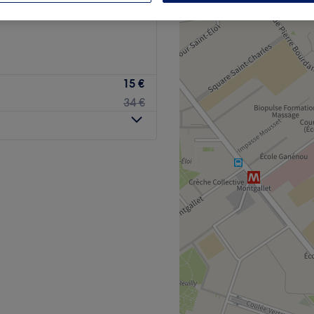
ndissement, Paris
15 €
34 €
 centre de bien-être situé
rtier Daumesnil, à