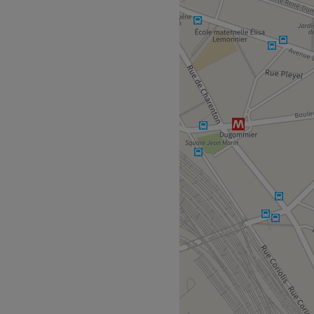
ion Dugommier.
ement, et découvrez un
au rendez-vous ! Vous
ans un décor où se mêlent
te.
os experts vous réserve un
ettent tout leur savoir-faire
ant conseils et attention
temps d'une séance de
te technique
ts-Unis, est réalisée à
me aux normes européennes
tre silhouette. Vous
houette affinée et tonique,