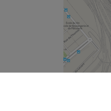
ison, adoptez le réflexe
zage UV proposées par
dorée sans efforts !
n-être et beauté en plein
Voir le salon