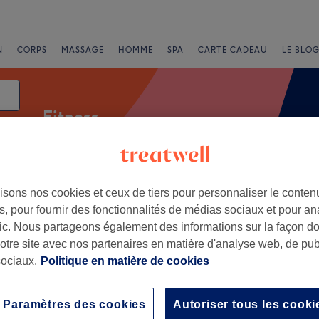
N
CORPS
MASSAGE
HOMME
SPA
CARTE CADEAU
LE BLOG
Fitness
isons nos cookies et ceux de tiers pour personnaliser le contenu
e
, pour fournir des fonctionnalités de médias sociaux et pour an
afic. Nous partageons également des informations sur la façon d
l, Paris
notre site avec nos partenaires en matière d'analyse web, de publ
ociaux.
Politique en matière de cookies
+
ut par Point Soleil -
nil
−
Paramètres des cookies
Autoriser tous les cooki
285 avis