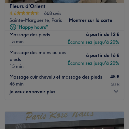
prothésistes ongulaire expérimentées, prendre soin de
Fleurs d'Orient
nos ongles pour un merveilleux moment de détente. Au
4,6
668 avis
programme : des poses de vernis, des manucures, des
Sainte-Marguerite, Paris
Montrer sur la carte
extensions, des beautés des pieds, et bien plus encore !
"Happy hours"
Transports publics les plus proches :
à partir de
12 €
Massage des pieds
15 min
Économisez jusqu'à 20%
Nia Nail
' est installé tout près du métro
'Ledru-Rollin
(ligne 8).
Massage des mains ou des
à partir de
16 €
L’équipe :
pieds
Économisez jusqu'à 20%
15 min
Ce sont les expertes
'Cui et Xia
' qui vous ouvriront les
portes de cet institut afin de vous proposer les meilleures
45 €
Massage cuir chevelu et massage des pieds
prestations.
45 min
50 €
Je veux en savoir plus
Nos coups de cœur :
L’atmosphère : Cocooning et conviviale.
La spécialité de l’établissement : Onglerie.
Lundi
10:00
–
18:00
Le petit plus : La proximité des transports en commun.
Mardi
09:30
–
18:00
Voir le salon
Mercredi
09:30
–
18:00
Jeudi
09:30
–
18:00