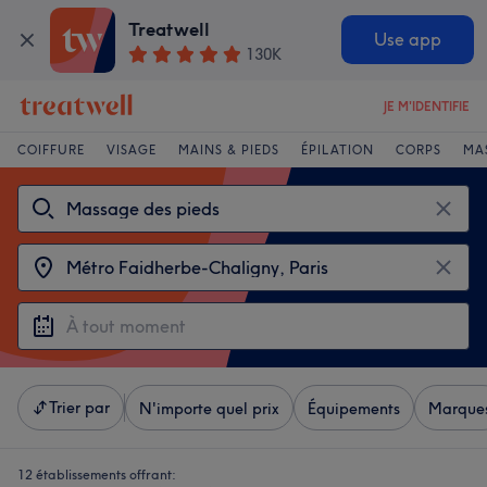
Treatwell
Use app
130K
JE M'IDENTIFIE
COIFFURE
VISAGE
MAINS & PIEDS
ÉPILATION
CORPS
MA
Trier par
N'importe quel prix
Équipements
Marque
12 établissements offrant: