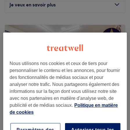
Je veux en savoir plus
Lundi
10:30
–
20:30
Mardi
10:30
–
20:30
Mercredi
10:30
–
20:30
Jeudi
10:30
–
20:30
Vendredi
10:30
–
20:30
Samedi
10:30
–
20:30
Dimanche
10:30
–
20:30
Nous utilisons nos cookies et ceux de tiers pour
personnaliser le contenu et les annonces, pour fournir
Bienvenue chez Tuina Home, installé dans le 11e
des fonctionnalités de médias sociaux et pour
arrondissement de Paris. Quoi de mieux qu'un moment de
analyser notre trafic. Nous partageons également des
détente pour se connecter avec son corps et son esprit ?
informations sur la façon dont vous utilisez notre site
Profitez de cet instant unique chez Tuina Home pour
avec nos partenaires en matière d'analyse web, de
relâcher les tensions et retrouver paix et harmonie.
publicité et de médias sociaux.
Politique en matière
Beauty hub ( Rio beauty )
de cookies
4,8
2208 avis
Transports publics les plus proches :
Roquette, Paris
Montrer sur la carte
Massage des pieds huille chaud (femme)
Paramètres des
Autoriser tous les