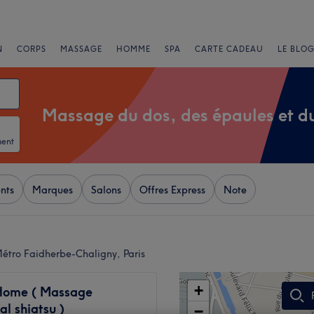
N
CORPS
MASSAGE
HOMME
SPA
CARTE CADEAU
LE BLOG
Massage du dos, des épaules et d
ment
nts
Marques
Salons
Offres Express
Note
étro Faidherbe-Chaligny, Paris
+
Home ( Massage
al shiatsu )
−