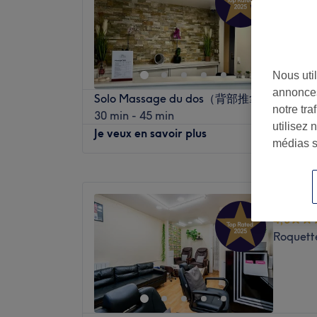
4,8
Av. Ledru
Nous util
annonces
Solo Massage du dos（背部推拿）
notre tr
30 min - 45 min
utilisez 
Je veux en savoir plus
médias s
Lundi
10:30
–
20:30
Mardi
10:30
–
20:30
Beauty 
Mercredi
10:30
–
20:30
4,8
Jeudi
10:30
–
20:30
Roquette
Vendredi
10:30
–
20:30
Samedi
10:30
–
20:30
Dimanche
10:30
–
20:30
Bienvenue chez Tuina Home, installé dans 