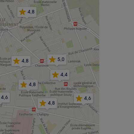
4,8
5,0
4,8
4,4
4,8
4,6
4,6
4,8