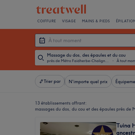
COIFFURE
VISAGE
MAINS & PIEDS
ÉPILATIO
Massage du dos, des épaules et du cou
près de Métro Faidherbe-Chaligny, Paris
・
À tout mo
Trier par
N'importe quel prix
Équipeme
13 établissements offrant:
massages du dos, du cou et des épaules près de M
Tuina 
ancestr