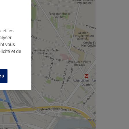
,
 et les
alyser
ont vous
icité et de
es