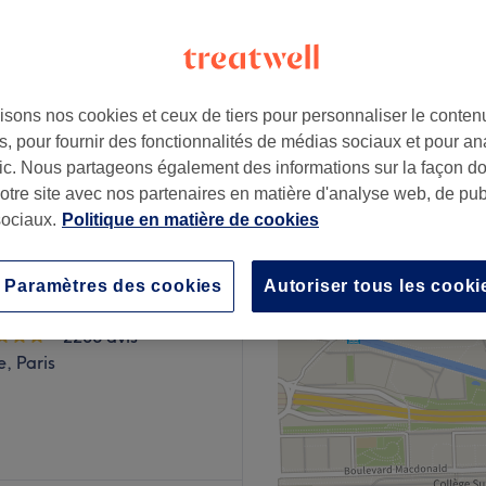
788 avis
 Rollin, Paris
isons nos cookies et ceux de tiers pour personnaliser le contenu
, pour fournir des fonctionnalités de médias sociaux et pour an
à partir de
45 €
afic. Nous partageons également des informations sur la façon d
notre site avec nos partenaires en matière d'analyse web, de publ
ociaux.
Politique en matière de cookies
Paramètres des cookies
Autoriser tous les cooki
hub ( Rio beauty )
2208 avis
, Paris
le 11e arrondissement de