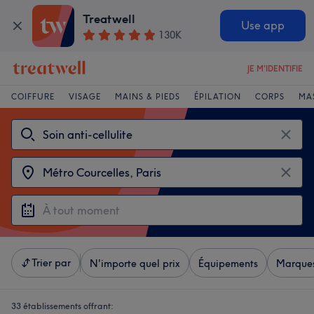
Treatwell
Use app
130K
JE M'IDENTIFIE
COIFFURE
VISAGE
MAINS & PIEDS
ÉPILATION
CORPS
MA
Trier par
N'importe quel prix
Équipements
Marque
33 établissements offrant: