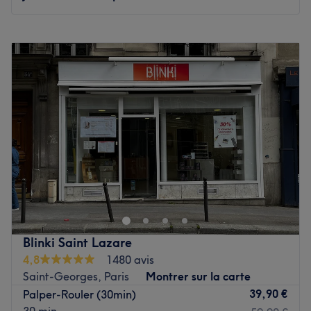
Lundi
09:00
–
19:00
Mardi
09:00
–
19:00
Mercredi
09:00
–
19:00
Jeudi
09:00
–
19:00
Vendredi
09:00
–
19:00
Samedi
09:00
–
19:00
Dimanche
Fermé
Blinki Étoile, anciennement connu sous le nom “À Vous de
Plaire”, est un institut de beauté situé dans le 16ᵉ
arrondissement de Paris, au cœur du quartier Iéna, à
deux pas de l’Arc de Triomphe. Venez profiter de
prestations et de soins entièrement personnalisés et
Blinki Saint Lazare
adaptés à vos attentes grâce à l’expertise de nos
4,8
1480 avis
praticiennes.
Saint-Georges, Paris
Montrer sur la carte
Tous les produits utilisés pour vos prestations sont
39,90 €
Palper-Rouler (30min)
sélectionnés avec le plus grand soin. Ils conjuguent