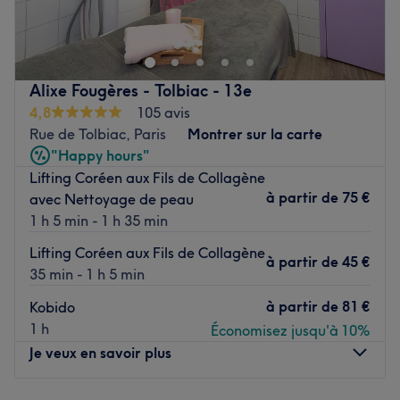
hammam et la coiffure.
arrondisement de Paris.
Voir le salon
Transports public le plus proche:
À quatre minutes à pied de la station "Cité Universitaire"
Alixe Fougères - Tolbiac - 13e
( RER B ou T3a)
4,8
105 avis
L’équipe:
Rue de Tolbiac, Paris
Montrer sur la carte
Vous êtes chaleureusement accueillis par notre équipe
"Happy hours"
passionnée et professionnelle.
Lifting Coréen aux Fils de Collagène
à partir de
75 €
avec Nettoyage de peau
Uniquement pour les femmes.
1 h 5 min - 1 h 35 min
Voir le salon
Lifting Coréen aux Fils de Collagène
à partir de
45 €
35 min - 1 h 5 min
à partir de
81 €
Kobido
1 h
Économisez jusqu'à 10%
Je veux en savoir plus