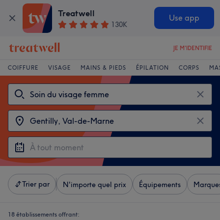
Treatwell
Use app
130K
JE M'IDENTIFIE
COIFFURE
VISAGE
MAINS & PIEDS
ÉPILATION
CORPS
MA
Trier par
N'importe quel prix
Équipements
Marque
18 établissements offrant: