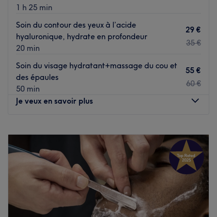
1 h 25 min
Soin du contour des yeux à l’acide
29 €
hyaluronique, hydrate en profondeur
35 €
20 min
Soin du visage hydratant+massage du cou et
55 €
des épaules
60 €
50 min
Je veux en savoir plus
Lundi
10:00
–
19:30
Mardi
10:00
–
19:30
Mercredi
10:00
–
19:30
Jeudi
10:00
–
19:30
Vendredi
10:00
–
19:30
Samedi
10:00
–
19:30
Dimanche
Fermé