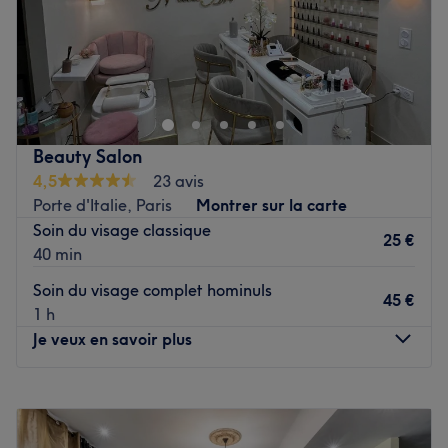
épilations ainsi que les soins du corps et du visage.
Les marques et produits utilisés : OPI.
Nanails 是一家位于巴黎 14 区的美容机构。通过专业的定制
护理，享受专属于您的时刻。您只需要在沙龙短暂休息还是一
Voir le salon
天的呵护，并保证为您带来难忘的体验。
最近的公共交通：
Beauty Salon
距 Cité Universitaire 火车站 8 公里。Lina
4,5
23 avis
Porte d'Italie, Paris
Montrer sur la carte
团队
Soin du visage classique
经验丰富，在自己的职业中充满热情，确保每个客户都得到最
25 €
40 min
心的照顾，从而保证服务的质量。
Soin du visage complet hominuls
45 €
我们的宗旨：
1 h
纪律：纪律，让您感到轻松。
Je veux en savoir plus
该机构的特色服务：手足美容以及涂漆、脱毛和按摩。
Voir le salon
Lundi
Fermé
Mardi
10:00
–
19:00
Mercredi
10:00
–
19:00