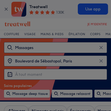
Treatwell
Use app
130K
JE M'IDENTIFIE
COIFFURE
VISAGE
MAINS & PIEDS
ÉPILATION
CORPS
MA
Soins populaires
Massage deep tissue
Massage relaxant
Mass
Trier par