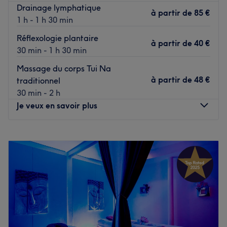
Drainage lymphatique
à partir de
85 €
1 h - 1 h 30 min
Réflexologie plantaire
à partir de
40 €
30 min - 1 h 30 min
Massage du corps Tui Na
à partir de
48 €
traditionnel
30 min - 2 h
Je veux en savoir plus
Lundi
10:30
–
20:30
Mardi
10:30
–
20:30
Mercredi
10:30
–
20:30
Jeudi
10:30
–
20:30
Vendredi
10:30
–
20:30
Samedi
10:30
–
20:30
Dimanche
10:30
–
20:30