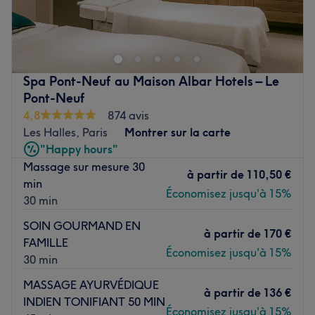
Bienvenue chez À l'Eau Bike situé dans le 2ème
arrondissement de Paris. Oubliez vos soucis du quotidien
et prenez le temps de reposer votre corps et votre esprit
grâce à des prestations sur mesure adaptées à vos
besoins.
Spa Pont-Neuf au Maison Albar Hotels – Le
Pont-Neuf
Transports publics les plus proches :
4,8
874 avis
Dans le quartier d’Étienne Marcel et à quelques mètres
Les Halles, Paris
Montrer sur la carte
du métro Sentier.
"Happy hours"
Massage sur mesure 30
L’équipe :
à partir de
110,50 €
min
Une équipe de professionnels vous conseille et vous
Économisez jusqu'à 15%
30 min
prodigue les soins adaptés à vos besoins.
SOIN GOURMAND EN
à partir de
170 €
FAMILLE
Économisez jusqu'à 15%
Nos coups de cœur :
30 min
L’atmosphère : dans un décor moderne et impeccable,
MASSAGE AYURVÉDIQUE
découvrez le concept original de cet institut qui concentre
à partir de
136 €
INDIEN TONIFIANT 50 MIN
salon de coiffure, bar à ongles et centre de remise en
Économisez jusqu'à 15%