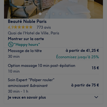
Bienvenue chez
Onglerie Notre-Dame
, le tout premier
salon en Europe à proposer la
manucure imprimée par
intelligence artificielle
✨.
Beauté Noble Paris
Grâce à une technologie de pointe, nous réalisons
tous
4,9
773 avis
vos désirs artistiques sur vos ongles
:
Quai de l'Hotel de Ville, Paris
Motifs personnalisés, photos, dessins ou symboles
Montrer sur la carte
Créations uniques adaptées à votre style et votre
"Happy hours"
imagination
à partir de
41,25 €
Massage de la tête
Rapidité, précision et rendu professionnel
30 min
Économisez jusqu'à 25%
Que vous souhaitiez un design discret, élégant, ou une
œuvre d’art originale,
l’IA transforme vos idées en
Option massage 10 min post-épilation
15 €
réalité
, directement sur vos ongles.
10 min
👉 Venez vivre une
expérience inédite et futuriste
de la
Soin Expert "Palper rouler"
beauté des mains, où la créativité n’a plus de limites.
à partir de
75 €
amincissant &drainant
Voir le salon
30 min - 1 h
Je veux en savoir plus