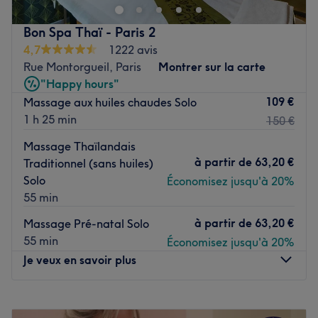
L'ambiance indienne du lieu vous transporte, offrant une
Voir le salon
expérience de beauté à la fois professionnelle et
Bon Spa Thaï - Paris 2
exotique.
4,7
1222 avis
Transport public le plus proche
Rue Montorgueil, Paris
Montrer sur la carte
"Happy hours"
L'institut se trouve à seulement quatre minutes à pied de
109 €
Massage aux huiles chaudes Solo
la station de métro Louvre - Rivoli, garantissant une
1 h 25 min
150 €
accessibilité optimale.
L'équipe
Massage Thaïlandais
à partir de
63,20 €
Traditionnel (sans huiles)
Susmita et Sheila, deux expertes passionnées, vous
Solo
Économisez jusqu'à 20%
accueillent avec minutie et savoir-faire. Leur
55 min
professionnalisme est mis au service de soins entièrement
personnalisés, dans une atmosphère chaleureuse et
à partir de
63,20 €
Massage Pré-natal Solo
dépaysante.
55 min
Économisez jusqu'à 20%
Je veux en savoir plus
Nos coups de cœur :
L'atmosphère : une véritable ambiance indienne, idéale
pour une parenthèse exotique et relaxante au cœur de
Lundi
11:00
–
20:00
Paris.
Mardi
11:00
–
20:00