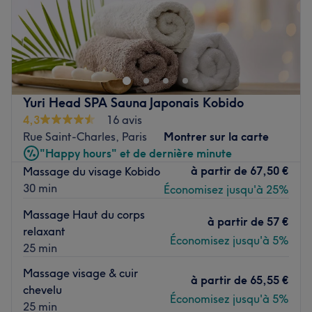
Chi Va Thaï - Émile Zola est un salon de massage situé
dans le 15ème arrondissement de Paris, au cœur du
quartier Commerce et à deux pas du métro Charles
Michels.
Yuri Head SPA Sauna Japonais Kobido
Découvrez un très beau salon, joliment décoré de
4,3
16 avis
mobiliers et d'objets orientaux. L'endroit est très agréable
Rue Saint-Charles, Paris
Montrer sur la carte
et sa sobriété apporte une touche d'élégance et de bien-
"Happy hours" et de dernière minute
être. Très rapidement on se sent entre de bonnes mains,
à partir de
67,50 €
Massage du visage Kobido
prêt à savourer un délicieux moment de relaxation !
30 min
Économisez jusqu'à 25%
Vous êtes accueilli très chaleureusement par une équipe
Massage Haut du corps
à partir de
57 €
de masseuses professionnels, diplômés des plus
relaxant
Économisez jusqu'à 5%
prestigieuses écoles de Bangkok.
25 min
Massage visage & cuir
Détendez-vous et profitez de superbes massages !
à partir de
65,55 €
chevelu
Découvrez le traditionnel massage Thaïlandais, le Nuad
Économisez jusqu'à 5%
25 min
Bo'Ran, qui vous transporte vers un pur moment d'évasion