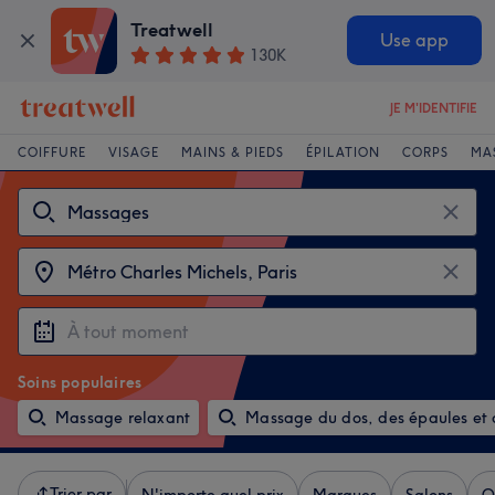
Treatwell
Use app
130K
JE M'IDENTIFIE
COIFFURE
VISAGE
MAINS & PIEDS
ÉPILATION
CORPS
MA
Soins populaires
Massage relaxant
Massage du dos, des épaules et 
Trier par