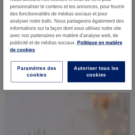
"Happy hours"
personnaliser le contenu et les annonces, pour fournir
à partir de
41,65 €
Massage du dos complet
des fonctionnalités de médias sociaux et pour
30 min - 1 h
Économisez jusqu'à 15%
analyser notre trafic. Nous partageons également des
informations sur la façon dont vous utilisez notre site
Massage du corps aux
à partir de
59,50 €
avec nos partenaires en matière d'analyse web, de
huiles essentielles
Économisez jusqu'à 15%
publicité et de médias sociaux.
Politique en matière
45 min - 1 h 30 min
de cookies
à partir de
51 €
Réflexologie plantaire
45 min - 1 h
Économisez jusqu'à 15%
Paramètres des
Autoriser tous les
Je veux en savoir plus
cookies
cookies
Lundi
11:00
–
20:00
Mardi
11:00
–
20:00
Mercredi
11:00
–
20:00
Jeudi
11:00
–
20:00
Vendredi
11:00
–
20:00
Samedi
11:00
–
20:00
Dimanche
11:00
–
20:00