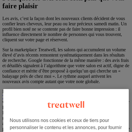
faire plaisir
Les avis, c’est la façon dont les nouveaux clients décident de vous
confier leurs cheveux, leur peau ou leur précieux samedi matin. Un
profil bien noté ne se contente pas de faire bonne impression : il
influence directement le nombre de personnes qui vous trouvent,
cliquent sur votre page et réservent.
Sur la marketplace Treatwell, les salons qui accumulent un volume
Pourquoi les avis font bien plus que vous faire plaisir
élevé d’avis récents remontent systématiquement dans les résultats
de recherche. Google fonctionne de la même manière : des avis frais
et détaillés signalent à l’algorithme que votre salon est actif, digne de
confiance et mérite d’être proposé à quelqu’un qui cherche un «
balayage près de chez moi ». Le rythme auquel arrivent les
nouveaux avis compte autant que votre note globale.
Et il y a une vraie récompense à la clé.
Le label Top Rated de
Treatwell
est décerné chaque année aux salons qui maintiennent un
volume élevé d’avis cinq étoiles. Les lauréats reçoivent un badge sur
leur profil Treatwell, une place dans le filtre des établissements Top
Rated (que les clients utilisent activement pour repérer les salons les
mieux notés), ainsi qu’un certificat physique et un autocollant à
Nous utilisons nos cookies et ceux de tiers pour
apposer sur la vitrine du salon. Ce n’est pas un concours de
personnaliser le contenu et les annonces, pour fournir
popularité : tout repose sur des données d’avis réelles, laissées par de