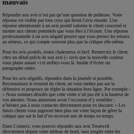
mauvais
Répondre aux avis n’est pas qu’une question de politesse. Votre
réponse est visible par tous ceux qui liront l’avis ensuite. Une
réponse attentionnée à un avis positif valorise le client concerné et
montre aux clients potentiels que vous êtes à l’écoute. Une réponse
professionnelle à un avis négatif prouve que vous prenez les retours
au sérieux, ce qui compte souvent plus que la critique elle-même.
Pour les avis positifs, restez chaleureux et bref. Remerciez le client,
citez un détail précis de son avis (« ravis que la nouvelle couleur
vous plaise autant ») et arrêtez-vous là. Inutile d’écrire un
paragraphe entier.
Pour les avis négatifs, répondez dans la journée si possible.
Reconnaissez le ressenti du client, ne vous mettez pas sur la
défensive et proposez de régler la situation hors ligne. Par exemple :
« Nous sommes désolés que cette visite n’ait pas été à la hauteur de
vos attentes. Nous aimerions avoir l’occasion d’y remédier :
Impliquez votre équipe dans les avis
n’hésitez pas à nous contacter directement pour en discuter. » Les
futurs clients vous jugeront bien plus sur votre façon de gérer la
critique que sur le fait d’en recevoir une de temps en temps.
Dans Connect, vous pouvez répondre aux avis Treatwell
directement depuis votre tableau de bord, sans jongler entre les