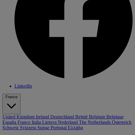
LinkedIn
France
United Kingdom
Ireland
Deutschland
België
Belgium
Belgique
España
France
Italia
Lietuva
Nederland
The Netherlands
Österreich
Schweiz
Svizzera
Suisse
Portugal
Ελλάδα