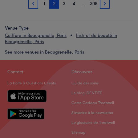
1
2
3
4
…
308
1
3
Venue Type
Coiffure in Beaugrenelle, Paris
Institut de beauté in
Beaugrenelle, Paris
See more venues in Beaugrenelle, Paris
Contact
Découvrez
La boîte à Questions Clients
Guide des soins
Le blog IDENTITÉ
Carte Cadeau Treatwell
S'inscrire à la newsletter
Le glossaire de Treatwell
Sitemap