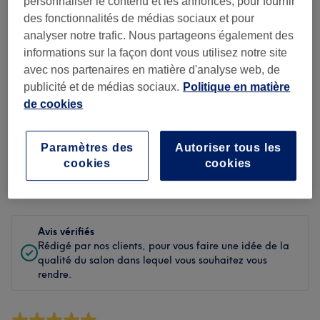
personnaliser le contenu et les annonces, pour fournir
Propreté
des fonctionnalités de médias sociaux et pour
analyser notre trafic. Nous partageons également des
Personnel
informations sur la façon dont vous utilisez notre site
avec nos partenaires en matière d'analyse web, de
publicité et de médias sociaux.
Politique en matière
Filtrer les avis
de cookies
Soin de
Toutes les prestations
Paramètres des
Autoriser tous les
beauté
cookies
cookies
Évaluation
Filtrer par évaluation
Avis vérifiés
Rédigé par nos clients, pour vous faire une idée de la
qualité du salon dans lequel vous souhaitez vous
rendre.