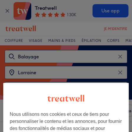
Treatwell
Use app
130K
JE M'IDENTIFIE
COIFFURE
VISAGE
MAINS & PIEDS
ÉPILATION
CORPS
MA
Trier par
N'importe quel prix
Salons
Offres Express
Nous utilisons nos cookies et ceux de tiers pour
personnaliser le contenu et les annonces, pour fournir
des fonctionnalités de médias sociaux et pour
2 établissements offrant:
balayage à Lorraine