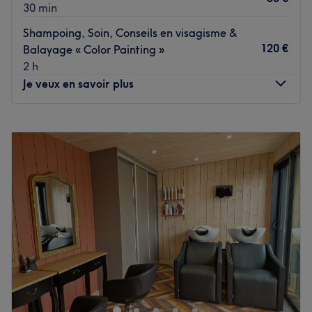
30 min
Shampoing, Soin, Conseils en visagisme &
120 €
Balayage « Color Painting »
2 h
Je veux en savoir plus
Lundi
Fermé
Mardi
08:30
–
18:00
Mercredi
08:30
–
18:00
Jeudi
08:30
–
18:00
Vendredi
08:30
–
18:00
Samedi
08:30
–
18:00
Dimanche
Fermé
Dans la ville d'Épinal, à deux pas de la Moselle, se
trouve Newhair by Laurence. Dans ce salon chaleureux et
cosy, Laurence accueille sa clientèle avec le sourire et
propose de nombreuses prestations pour les femmes, les