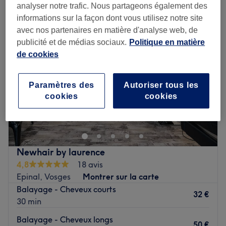
analyser notre trafic. Nous partageons également des
informations sur la façon dont vous utilisez notre site
avec nos partenaires en matière d'analyse web, de
publicité et de médias sociaux.
Politique en matière
de cookies
Paramètres des
Autoriser tous les
cookies
cookies
Newhair by laurence
4,8
18 avis
Epinal, Vosges
Montrer sur la carte
Balayage - Cheveux courts
32 €
30 min
Balayage - Cheveux longs
50 €