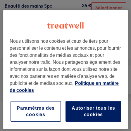
35 €
Beauté des mains Spa
Sélectionner
40 min
Ma prestation en détail...
Voir 1 plus de prestations correspondantes...
Nous utilisons nos cookies et ceux de tiers pour
Ce n'est pas ce que vous recherchiez ?
personnaliser le contenu et les annonces, pour fournir
Recherchez dans notre liste de prestations
des fonctionnalités de médias sociaux et pour
analyser notre trafic. Nous partageons également des
informations sur la façon dont vous utilisez notre site
avec nos partenaires en matière d'analyse web, de
Manucure et
publicité et de médias sociaux.
Politique en matière
Tout
Épilation
Beauté des pieds
de cookies
Paramètres des
Autoriser tous les
Manucure Et Pédicure Esthétique
cookies
cookies
à partir de 10 €
(beauté Des Pieds)
(
18
)