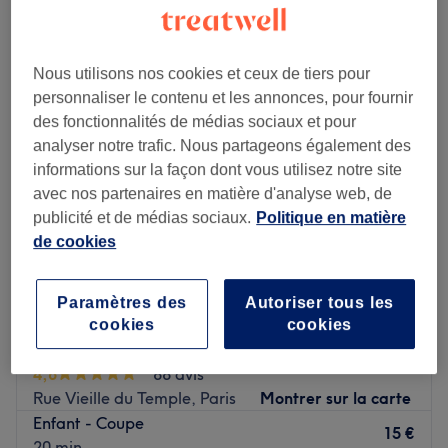
Lundi
10:00
–
19:00
Mardi
10:00
–
19:00
Nous utilisons nos cookies et ceux de tiers pour
Mercredi
10:00
–
19:00
personnaliser le contenu et les annonces, pour fournir
Jeudi
10:00
–
19:00
des fonctionnalités de médias sociaux et pour
Vendredi
10:00
–
19:00
analyser notre trafic. Nous partageons également des
Samedi
10:00
–
19:00
informations sur la façon dont vous utilisez notre site
Dimanche
Fermé
avec nos partenaires en matière d'analyse web, de
publicité et de médias sociaux.
Politique en matière
Bienvenue chez Kamadi, un espace dédié à la beauté et
de cookies
au bien-être où expertise, savoir-faire et attention
personnalisée se rencontrent. Situé dans le 11ᵉ
Paramètres des
Autoriser tous les
arrondissement de Paris, le salon vous accueille dans une
cookies
cookies
ambiance chaleureuse et conviviale pour prendre soin de
Barbier du Marais
vous de la tête aux pieds.
4,8
88 avis
Transport public le plus proche
Rue Vieille du Temple, Paris
Montrer sur la carte
Enfant - Coupe
Le métro Goncourt est à trois minutes à pied du salon.
15 €
20 min