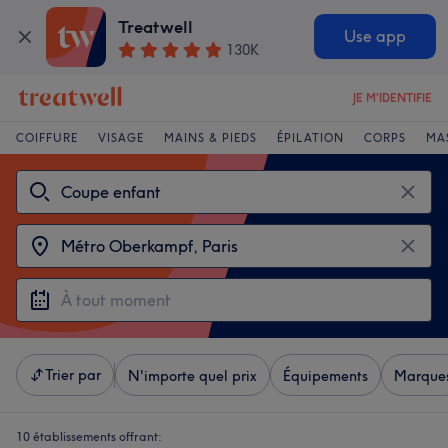
Treatwell
Use app
130K
JE M'IDENTIFIE
COIFFURE
VISAGE
MAINS & PIEDS
ÉPILATION
CORPS
MA
Trier par
N'importe quel prix
Équipements
Marque
10 établissements offrant: