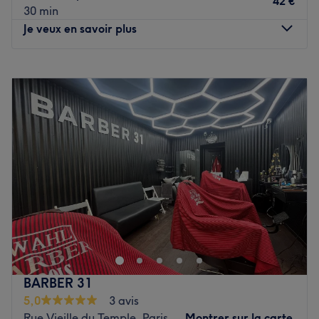
42 €
30 min
modernes, produits de qualité, et conseils sur mesure font
Je veux en savoir plus
de chaque visite une expérience unique.
Nos coups de cœur :
Lundi
Fermé
L’atmosphère : Cadre chaleureux et convivial.
Mardi
10:00
–
19:00
Les spécialités de l’établissement : les coupes et les
Mercredi
10:00
–
19:00
brushings.
Jeudi
10:00
–
19:00
La marque utilisée : L'oréal.
Vendredi
10:00
–
19:00
Voir le salon
Samedi
10:00
–
19:00
Dimanche
Fermé
Installé dans le 3e arrondissement de Paris, venez
découvrir le salon de coiffure Atelier Ipanema ! Vous
profiterez d'un agréable moment dans un lieu joliment
décoré où vous vous sentirez bien. Yuri vous reçoit avec le
sourire pour vous proposer des prestations personnalisées
BARBER 31
tout en répondant à vos besoins, afin de sublimer et
5,0
3 avis
mettre en valeur votre chevelure.
Rue Vieille du Temple, Paris
Montrer sur la carte